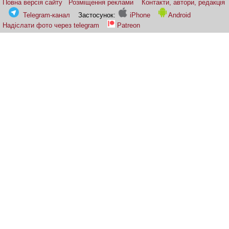
Повна версія сайту
Розміщення реклами
Контакти, автори, редакція
Telegram-канал
Застосунок:
iPhone
Android
Надіслати фото через telegram
Patreon