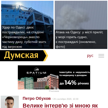
Удар по Одесі: двоє
постраждалих, на стадіоні
Атака на Одесу: у місті приліт,
«Чорноморець» знесло
у морі горить судно,
частину даху, суботній матч
є постраждалі (оновлено,
під загрозою
фото)
рус
Реклама
Петро Обухов
/ 29 сентября 2020, 10:30
Велике інтерв'ю зі мною як