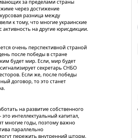
ивающих за пределами страны
режиме через достижение
курсовая разница между
ли к тому, что многие украинские
 активность на другие юрисдикции.
ается очень перспективной страной
день после победы в стране
ким будет мир. Если, мир будет
 сигнализирует секретарь СНБО
есторов. Если же, после победы
ый договор, то это станет
ра.
аботать на развитие собственного
— это интеллектуальный капитал,
ят многие годы, поэтому важно
ктива параллельно
могут пережить внутренний шторм,