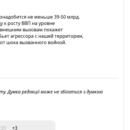
онадобится не меньше 39-50 млрд.
 к росту ВВП на уровне
к внешним вызовам покажет
бьет агрессора с нашей территории,
 от шока вызванного войной.
. Думка редакції може не збігатися з думкою
:31
+3