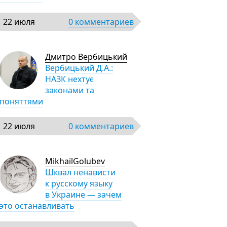
22 июля
0 комментариев
Дмитро Вербицький
Вербицький Д.А.:
НАЗК нехтує
законами та
поняттями
22 июля
0 комментариев
MikhailGolubev
Шквал ненависти
к русскому языку
в Украине — зачем
это останавливать