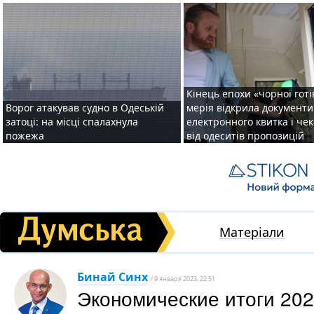
Кінець епохи «чорної готі
Ворог атакував судно в Одеській
мерія відкрила документ
затоці: на місці спалахнула
електронного квитка і чек
пожежа
від одеситів пропозицій
Матеріали
Бинай Синх
/ 9 января 2023, 22:51
Экономические итоги 202