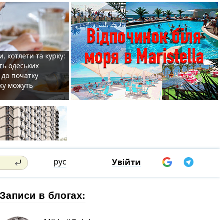
, котлети та курку:
ть одеських
 до початку
ку можуть
рус
Увійти
Записи в блогах: