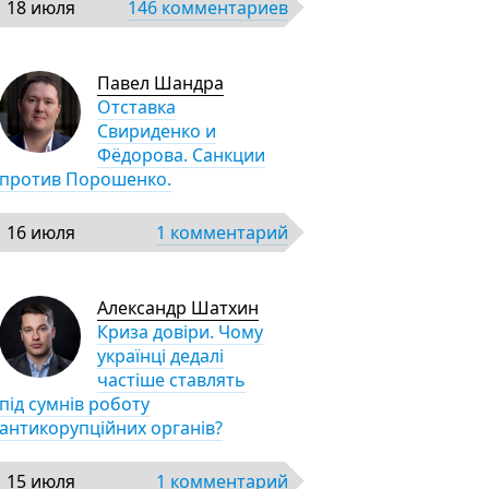
18 июля
146 комментариев
Павел Шандра
Отставка
Свириденко и
Фёдорова. Санкции
против Порошенко.
16 июля
1 комментарий
Александр Шатхин
Криза довіри. Чому
українці дедалі
частіше ставлять
під сумнів роботу
антикорупційних органів?
15 июля
1 комментарий