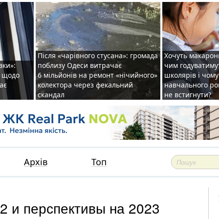
Після «чарівного стусана»: громада
Хочуть макарони
вки»:
поблизу Одеси витрачає
чим годуватиму
и щодо
6 мільйонів на ремонт «нічийного»
школярів і чому
ає
колектора через фекальний
навчального ро
скандал
не встигнути?
Архів
Топ
2 и перспективы на 2023