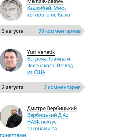
MikhailGolubev
Хаджибей. Миф,
которого не было
3 августа
90 комментариев
Yuri Vanetik
Встреча Трампа и
Зеленского. Взгляд
из США
2 августа
2 комментария
Дмитро Вербицький
Вербицький Д.А.:
НАЗК нехтує
законами та
поняттями