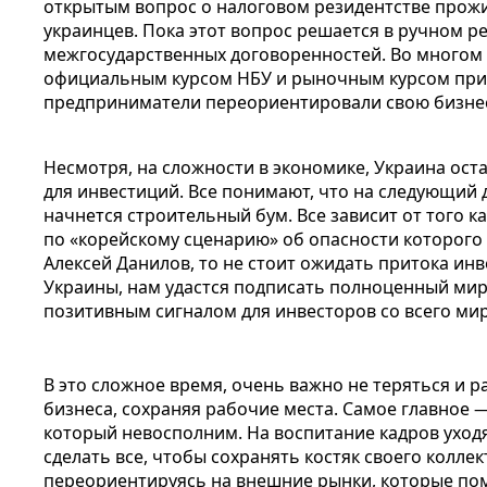
открытым вопрос о налоговом резидентстве прож
украинцев. Пока этот вопрос решается в ручном 
межгосударственных договоренностей. Во многом 
официальным курсом НБУ и рыночным курсом приве
предприниматели переориентировали свою бизнес
Несмотря, на сложности в экономике, Украина ост
для инвестиций. Все понимают, что на следующий 
начнется строительный бум. Все зависит от того ка
по «корейскому сценарию» об опасности которого
Алексей Данилов, то не стоит ожидать притока инв
Украины, нам удастся подписать полноценный мирн
позитивным сигналом для инвесторов со всего ми
В это сложное время, очень важно не теряться и р
бизнеса, сохраняя рабочие места. Самое главное 
который невосполним. На воспитание кадров уход
сделать все, чтобы сохранять костяк своего колле
переориентируясь на внешние рынки, которые по