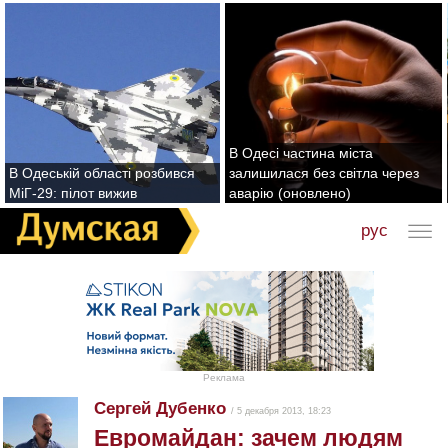
В Одесі частина міста
В Одеській області розбився
залишилася без світла через
МіГ-29: пілот вижив
аварію (оновлено)
рус
Реклама
Сергей Дубенко
/ 5 декабря 2013, 18:23
Евромайдан: зачем людям