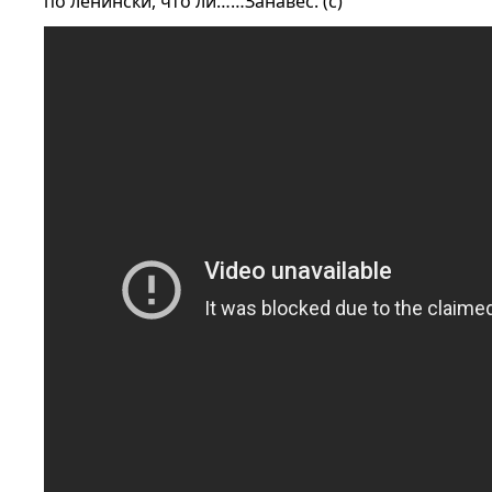
по ленински, что ли……Занавес. (с)