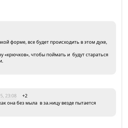
акой форме, все будет происходить в этом духе,
ару «крючков», чтобы поймать и будут стараться
и.
5, 23:08
+2
ак она без мыла в за.ницу везде пытается