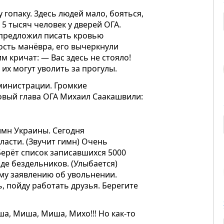
 гопаку. Здесь людей мало, бояться,
 5 тысяч человек у дверей ОГА.
о предложил писать кровью
рость манёвра, его вычеркнули
им кричат: — Вас здесь не стояло!
 их могут уволить за прогулы.
дминистрации. Громкие
овый глава ОГА Михаил Саакашвили:
гимн Украины. Сегодня
ласти. (Звучит гимн) Очень
(Берёт список записавшихся 5000
оде бездельников. (Улыбается)
му заявлению об увольнении.
, пойду работать друзья. Берегите
а, Миша, Миша, Михо!!! Но как-то