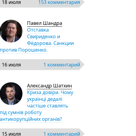
18 июля
153 комментария
Павел Шандра
Отставка
Свириденко и
Фёдорова. Санкции
против Порошенко.
16 июля
1 комментарий
Александр Шатхин
Криза довіри. Чому
українці дедалі
частіше ставлять
під сумнів роботу
антикорупційних органів?
15 июля
1 комментарий