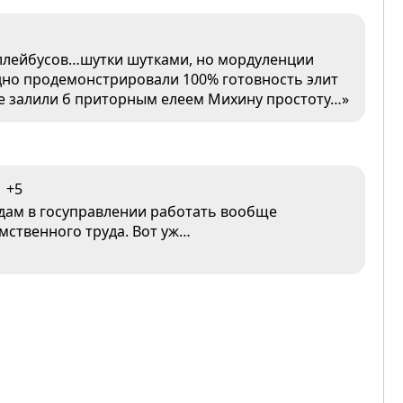
оллейбусов…шутки шутками, но мордуленции
ядно продемонстрировали 100% готовность элит
е залили б приторным елеем Михину простоту…»
+5
дам в госуправлении работать вообще
мственного труда. Вот уж…