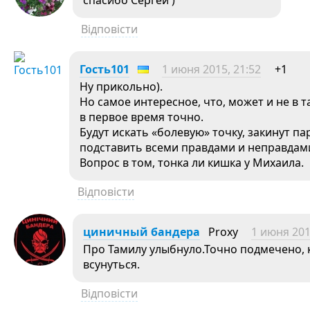
спасибо Сергей )
Відповісти
Гость101
1 июня 2015, 21:52
+1
Ну прикольно).
Но самое интересное, что, может и не в т
в первое время точно.
Будут искать «болевую» точку, закинут п
подставить всеми правдами и неправдам
Вопрос в том, тонка ли кишка у Михаила.
Відповісти
циничный бандера
Proxy
1 июня 201
Про Тамилу улыбнуло.Точно подмечено, к
всунуться.
Відповісти