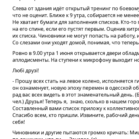
Слева от здания идёт открытый тренинг по боевому
что не оценит. Ближе к 9 утра, собирается не менее
Не хватает бумаги для заполнения списков. Кто-т
на его спине, если его пустят первым. Оценив хит
их списка. Чиновники не могут попасть на работу, 
Со слезами они уходят домой, понимая, что теперь
Ровно в 9.00 утра 1 июня открывается двери обла
аплодисменты. На ступени к микрофону выходит н
Любі друзі!
- Прошу всех стать на левое колено, исполняется 
он ознаменует, новую эпоху перемен в одесской об
рад вас всех видеть в этот знаменательный день. 
чел.) Друзья! Теперь я, знаю, сколько в нашем гор
Составленный вами список приложу к коллективно
Спасибо всем, кто пришли. Извините, рабочий день
себя!
Чиновники и другие пытаются громко кричать: Миш