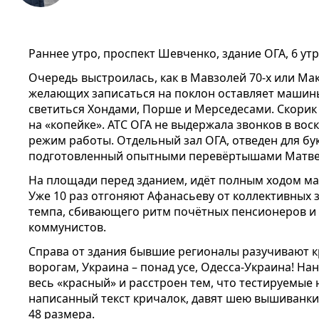
Раннее утро, проспект Шевченко, здание ОГА, 6 утр
Очередь выстроилась, как в Мавзолей 70-х или Ма
желающих записаться на поклон оставляет машины
светиться Хондами, Порше и Мерседесами. Скорик
на «копейке». АТС ОГА не выдержала звонков в во
режим работы. Отдельный зал ОГА, отведен для бук
подготовленный опытными перевёртышами Матве
На площади перед зданием, идёт полным ходом мас
Уже 10 раз отгоняют Афанасьеву от коллективных з
темпа, сбивающего ритм почётных пенсионеров и
коммунистов.
Справа от здания бывшие регионалы разучивают к
ворогам, Украина – понад усе, Одесса-Украина! На
весь «красный» и расстроен тем, что тестируемые 
написанный текст кричалок, давят шею вышиванки,
48 размера.