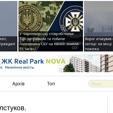
У Чорноморську співробітники
иліт,
ТЦК затримали та побили
Ворог атакував 
страждалі
полковника СБУ на пенсії: зникли
затоці: на місц
55 тисяч?
пожежа
Архів
Топ
лстуков.