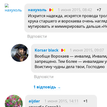
нахухоль
1 июня 2015, 08:42
+7
Искрится надежда, искрятся провода тр
крука старшего и ворохаева очень нагл
мутировать и мимикрировать дальше.«Н
Відповісти
Korsar black
1 июня 2015, 09:07
Вообще Ворохаев — инвалид. Инвали
запрещено. Тем более — инвалидам у
Воистину чудны дела твои, Господию
Відповісти
1 відповідь →
aijdar
1 июня 2015, 14:11
+1