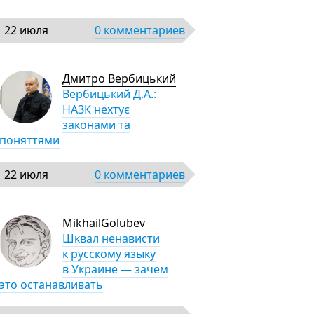
22 июля
0 комментариев
Дмитро Вербицький
Вербицький Д.А.:
НАЗК нехтує
законами та
поняттями
22 июля
0 комментариев
MikhailGolubev
Шквал ненависти
к русскому языку
в Украине — зачем
это останавливать