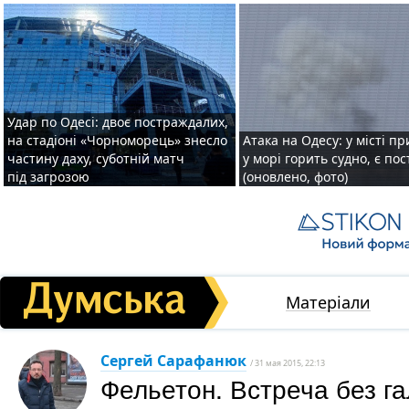
Удар по Одесі: двоє постраждалих,
на стадіоні «Чорноморець» знесло
Атака на Одесу: у місті пр
частину даху, суботній матч
у морі горить судно, є по
під загрозою
(оновлено, фото)
Матеріали
Сергей Сарафанюк
/ 31 мая 2015, 22:13
Фельетон. Встреча без га