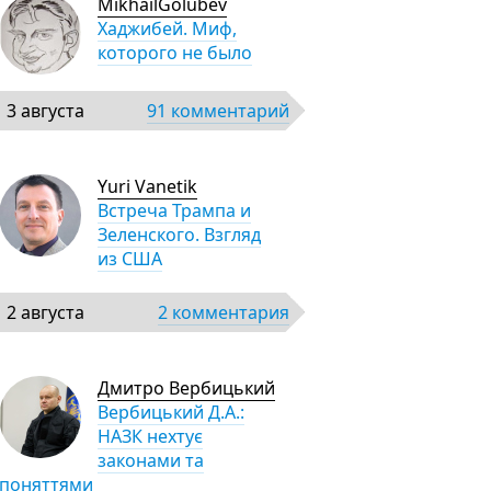
MikhailGolubev
Хаджибей. Миф,
которого не было
3 августа
91 комментарий
Yuri Vanetik
Встреча Трампа и
Зеленского. Взгляд
из США
2 августа
2 комментария
Дмитро Вербицький
Вербицький Д.А.:
НАЗК нехтує
законами та
поняттями