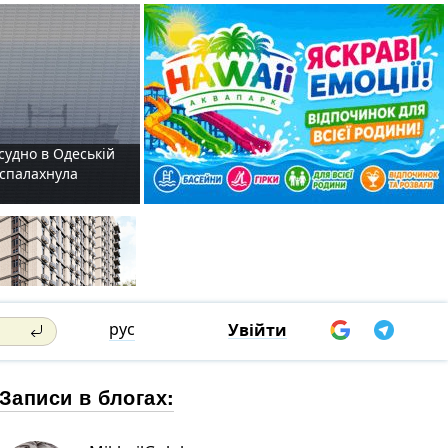
судно в Одеській
і спалахнула
рус
Увійти
Записи в блогах: