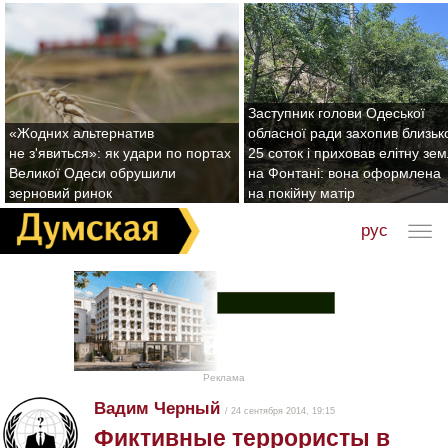
Заступник голови Одеської
«Жодних альтернатив
обласної ради захопив близьк
не з'явиться»: як удари по портах
25 соток і приховав елітну зе
Великої Одеси обрушили
на Фонтані: вона оформлена
зерновий ринок
на покійну матір
рус
Реклама
Вадим Черный
/ 24 сентября 2014, 19:15
Фиктивные террористы в