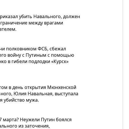
приказал убить Навального, должен
азграничение между врагами
ателем.
учи полковником ФСБ, сбежал
шего войну с Путиным с помощью
ко в гибели подлодки «Курск»
этом в день открытия Мюнхенской
ного, Юлия Навальная, выступала
я убийство мужа.
17 марта? Неужели Путин боялся
льного из заточения,