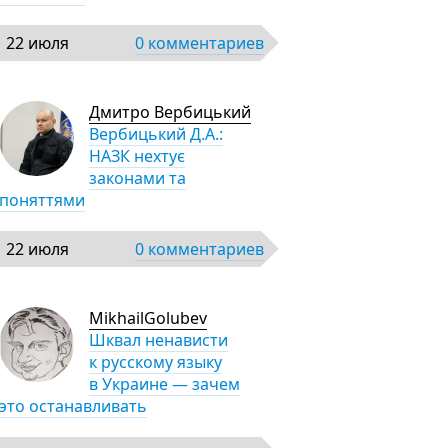
22 июля
0 комментариев
Дмитро Вербицький
Вербицький Д.А.:
НАЗК нехтує
законами та
поняттями
22 июля
0 комментариев
MikhailGolubev
Шквал ненависти
к русскому языку
в Украине — зачем
это останавливать