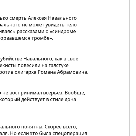
лько смерть Алексея Навального
вального не может увидеть тело
чиваясь рассказами о «синдроме
торвавшемся тромбе».
убийстве Навального, как в свое
екисты повесили на галстуке
ротив олигарха Романа Абрамовича.
о не воспринимал всерьез. Вообще,
который действует в стиле дона
ального понятны. Скорее всего,
раля. Но если это была спецоперация