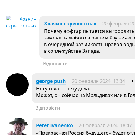
Хозяин скрепостных
20 февраля 20
Почему аффтар пытается выгородить 
замочить любого в раше и Хлу ничего 
в очередной раз дикость нравов орды
в соплежуйстве Запада.
Відповісти
george push
20 февраля 2024, 13:34
+
Нету тела — нету дела.
Может, он сейчас на Мальдивах или в Ге
Відповісти
Peter Ivanenko
20 февраля 2024, 18:47
«Прекрасная Россия будущего» будет от