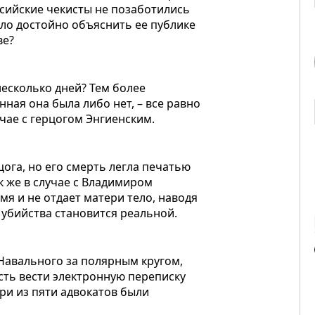
ссийские чекисты не позаботились
ло достойно объяснить ее публике
ве?
есколько дней? Тем более
нная она была либо нет, – все равно
учае с герцогом Энгиенским.
ога, но его смерть легла печатью
ак же в случае с Владимиром
мя и не отдает матери тело, наводя
 убийства становится реальной.
 Навального за полярным кругом,
сть вести электронную переписку
три из пяти адвокатов были