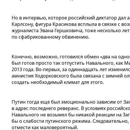
Но в интервью, которое российский диктатор дал 
Карлсону, фигура Красикова всплыла в связке с 
журналиста Эвана Гершковича, тоже несколько ле
по сфабрикованному обвинению.
Конечно, возможно, готовился обмен «два на одног
был готов просто так отпустить Навального, как М
2013 года. Во-первых, за одиннадцать лет изменил
амнистия Ходорковского была связана с зимней о
создать необходимый климат для этого.
Путин тогда еще был эмоционально зависим от Зап
в адрес последнего реверанс. В условиях российс
Навального не возымел бы никакой реакции на Зап
бы о слабости путинского режима. Следовательно,
отмести как маловероятный.