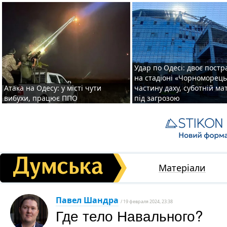
Удар по Одесі: двоє пост
на стадіоні «Чорноморець
Атака на Одесу: у місті чути
частину даху, суботній ма
вибухи, працює ППО
під загрозою
Матеріали
Павел Шандра
/ 19 февраля 2024, 23:38
Где тело Навального?