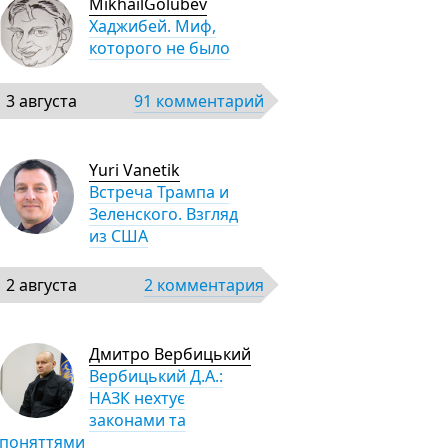
MikhailGolubev
Хаджибей. Миф,
которого не было
3 августа
91 комментарий
Yuri Vanetik
Встреча Трампа и
Зеленского. Взгляд
из США
2 августа
2 комментария
Дмитро Вербицький
Вербицький Д.А.:
НАЗК нехтує
законами та
поняттями