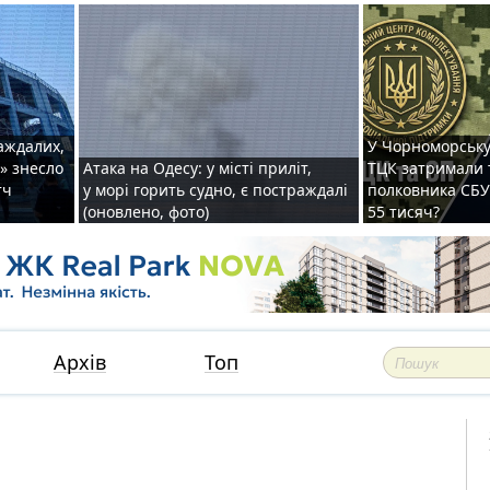
раждалих,
У Чорноморську
» знесло
Атака на Одесу: у місті приліт,
ТЦК затримали 
тч
у морі горить судно, є постраждалі
полковника СБУ 
(оновлено, фото)
55 тисяч?
Архів
Топ