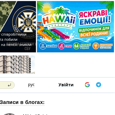
 співробітники
та побили
на пенсії: зникли
рус
Увійти
Записи в блогах: