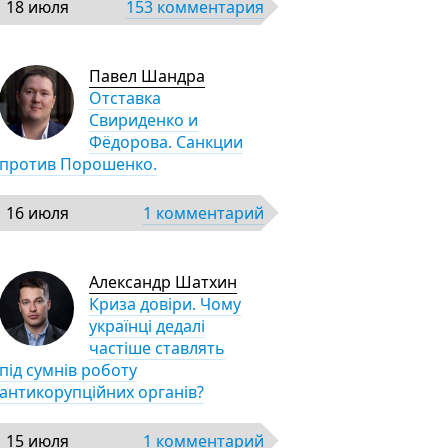
18 июля
153 комментария
Павел Шандра
Отставка
Свириденко и
Фёдорова. Санкции
против Порошенко.
16 июля
1 комментарий
Александр Шатхин
Криза довіри. Чому
українці дедалі
частіше ставлять
під сумнів роботу
антикорупційних органів?
15 июля
1 комментарий