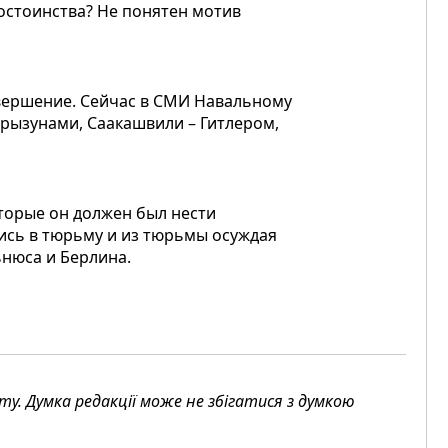
остоинства? Не понятен мотив
завершение. Сейчас в СМИ Навальному
грызунами, Саакашвили – Гитлером,
оторые он должен был нести
шись в тюрьму и из тюрьмы осуждая
ьнюса и Берлина.
. Думка редакції може не збігатися з думкою