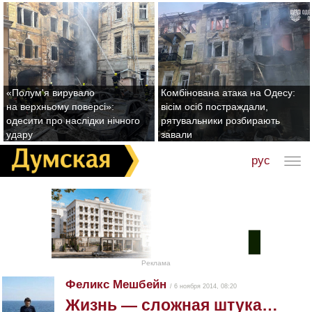
«Полум'я вирувало
Комбінована атака на Одесу:
на верхньому поверсі»:
вісім осіб постраждали,
одесити про наслідки нічного
рятувальники розбирають
удару
завали
рус
Реклама
Феликс Мешбейн
/ 6 ноября 2014, 08:20
Жизнь — сложная штука…