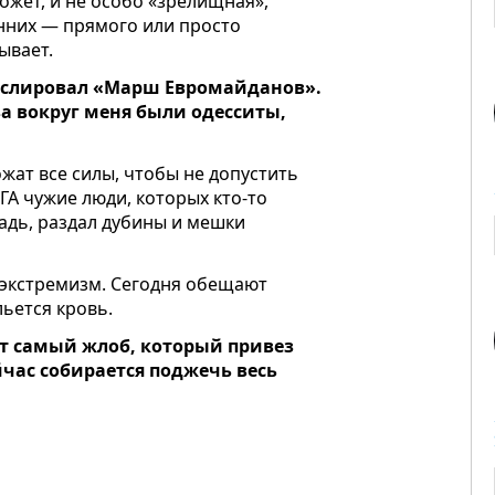
ожет, и не особо «зрелищная»,
онних — прямого или просто
ывает.
нслировал «Марш Евромайданов».
за вокруг меня были одесситы,
ат все силы, чтобы не допустить
ГА чужие люди, которых кто-то
адь, раздал дубины и мешки
 экстремизм. Сегодня обещают
ьется кровь.
тот самый жлоб, который привез
ейчас собирается поджечь весь