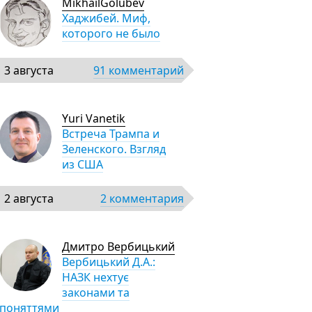
MikhailGolubev
Хаджибей. Миф,
которого не было
3 августа
91 комментарий
Yuri Vanetik
Встреча Трампа и
Зеленского. Взгляд
из США
2 августа
2 комментария
Дмитро Вербицький
Вербицький Д.А.:
НАЗК нехтує
законами та
поняттями