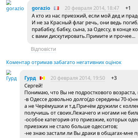
gorazio
20 февраля 2014, 18:47
+1
А кто из нас приезжий, если мой дед и пра
И не за Красный флаг речь, они ведь поги
прабабку, бабку, сына, за Одессу, в конце
с вами дискутировать.Примите и прочее…
Відповісти
Коментар отримав забагато негативних оцінок
Гурд
20 февраля 2014, 19:50
+3
Сергей!
Понимаю, что Вы не подросткового возраста,
-в Одессе довольно долго(до середины 70-х)«
а не Черёмушки и т.д.Причём дружили с колле
получишь от своих.Лежачего и ногами не били
-особое категория-это приезжие, которых оде
приезжих не стало больше одесситов;
-не знаю застали ли Вы драки в общагах-мне 