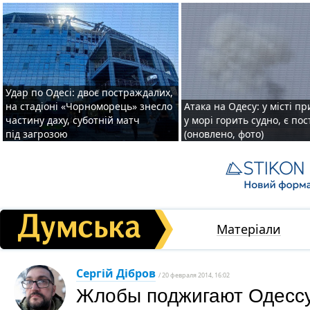
Удар по Одесі: двоє постраждалих,
на стадіоні «Чорноморець» знесло
Атака на Одесу: у місті пр
частину даху, суботній матч
у морі горить судно, є по
під загрозою
(оновлено, фото)
Матеріали
Сергій Дібров
/ 20 февраля 2014, 16:02
Жлобы поджигают Одесс