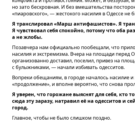
конфликта и противостояния. Может, и беззубая, м
но зато бескровная. И без вмешательства постор
«пиаровского», — жестокого насилия в Одессе не б
Я транслировал «Марш антифашистов». Я тра
Я чувствовал себя спокойно, потому что оба ра
а не жлобы.
Позавчера нам официально пообещали, что прилож
насилия и экстремизма. Вчера на площади перед О
организованно доставил, поселил, привез на площ
с булыжниками, — начали избивать одесситов.
Вопреки обещаниям, в городе началось насилие и
«продолжение», и вполне вероятно, что снова прол
Я уверен, что горожане выяснят для себя, кто 
сюда эту заразу, натравил её на одесситов и с
город.
Главное, чтобы не было слишком поздно.