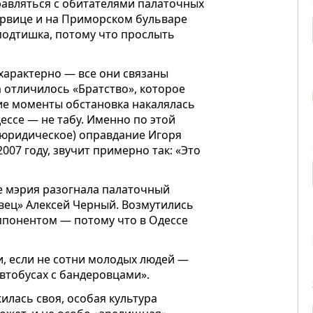
авляться с обитателями палаточных
Гурвице и на Приморском бульваре
сподтишка, потому что прослыть
 характерно — все они связаны
а отличилось «Братство», которое
кие моменты обстановка накалялась
ессе — не табу. Именно по этой
 юридическое) оправдание Игоря
007 году, звучит примерно так: «Это
ре мэрия разогнала палаточный
овец» Алексей Черный. Возмутились
оппонентом — потому что в Одессе
и, если не сотни молодых людей —
автобусах с бандеровцами».
жилась своя, особая культура