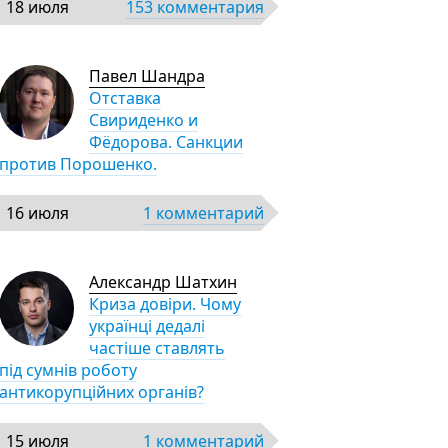
18 июля
153 комментария
Павел Шандра
Отставка
Свириденко и
Фёдорова. Санкции
против Порошенко.
16 июля
1 комментарий
Александр Шатхин
Криза довіри. Чому
українці дедалі
частіше ставлять
під сумнів роботу
антикорупційних органів?
15 июля
1 комментарий