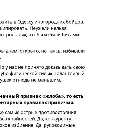
озить в Одессу иногородних бойцов.
 экипировать. Неужели нельзя
контрольных, чтобы избили битами
бы днем, открыто, не таясь, избивали
.
Но у нас не принято доказывать свою
рубо физической силы». Талантливый
евушек отнюдь не меньшим,
начный признак «жлоба», то есть
ентарных правилах приличия.
аже самые острые противостояния
без крайностей. Да, конкуренту
токое избиение. Да, руководимые