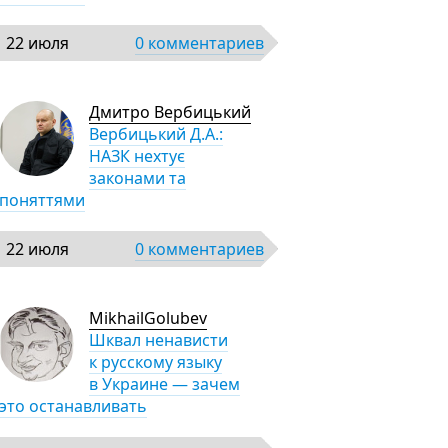
22 июля
0 комментариев
Дмитро Вербицький
Вербицький Д.А.:
НАЗК нехтує
законами та
поняттями
22 июля
0 комментариев
MikhailGolubev
Шквал ненависти
к русскому языку
в Украине — зачем
это останавливать