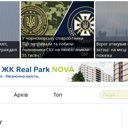
У Чорноморську співробітники
иліт,
ТЦК затримали та побили
Ворог атакував 
страждалі
полковника СБУ на пенсії: зникли
затоці: на місц
55 тисяч?
пожежа
Архів
Топ
у