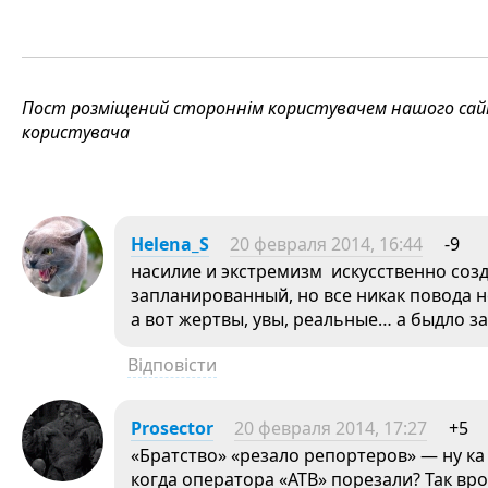
Пост розміщений стороннім користувачем нашого сайту
користувача
Helena_S
20 февраля 2014, 16:44
-9
насилие и экстремизм искусственно созд
запланированный, но все никак повода н
а вот жертвы, увы, реальные… а быдло з
Відповісти
Prosector
20 февраля 2014, 17:27
+5
«Братство» «резало репортеров» — ну ка
когда оператора «АТВ» порезали? Так вр