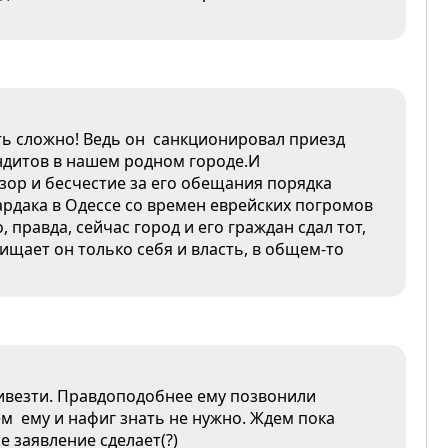
ь сложно! Ведь он санкционировал приезд
ндитов в нашем родном городе.И
зор и бесчестие за его обещания порядка
ардака в Одессе со времен еврейских погромов
 правда, сейчас город и его граждан сдал тот,
щает он только себя и власть, в общем-то
ривезти. Правдоподобнее ему позвонили
ачем ему и нафиг знать не нужно. Ждем пока
е заявление сделает(?)