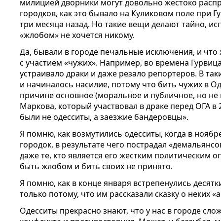
милицией дворники могут довольно жестоко распр
городков, как это бывало на Куликовом поле при 
три месяца назад. Но такие вещи делают тайно, и
«жлобом» не хочется никому.
Да, бывали в городе печальные исключения, и что
с участием «чужих». Например, во времена Гурвиц
устраивало драки и даже резало репортеров. В та
и начиналось насилие, потому что бить чужих в Од
причине основное (моральное и публичное, но не
Маркова, который участвовал в драке перед ОГА в 2
были не одесситы, а заезжие бандеровцы».
Я помню, как возмутились одесситы, когда в нояб
городок, в результате чего пострадал «демальянс
даже те, кто является его жестким политическим 
быть жлобом и бить своих не принято.
Я помню, как в конце января встрепенулись десятк
только потому, что им рассказали сказку о неких «
Одесситы прекрасно знают, что у нас в городе сло