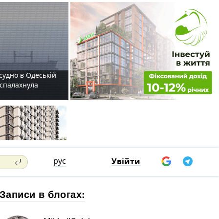
судно в Одеській
і спалахнула
рус
Увійти
Записи в блогах: