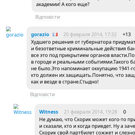
академии! А кого еще?
Відповісти
gorazio
20 февраля 2014, 17:32
+13
Худшего решения от губернатора придумат
и безответные криминальные действия ба
все это под прикрытием органов власти.По
в городе и реальными событиями.Такого б
не было.Это напоминает оккупацию 1941-го,
кто должен их защищать.Понятно, что защи
как и везде в стране.Стыдно!
Відповісти
Witness
21 февраля 2014, 19:28
0
Не думаю, что Скорик может кого-то п
и сказали, кто и когда приедет. Ну а з
Скорик свой партбилет сожжет и слезно