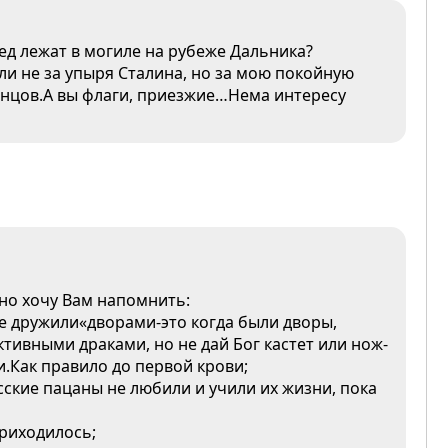
дед лежат в могиле на рубеже Дальника?
бли не за упыря Сталина, но за мою покойную
 концов.А вы флаги, приезжие…Нема интересу
 но хочу Вам напомнить:
не дружили«дворами-это когда были дворы,
ктивными драками, но не дай Бог кастет или нож-
.Как правило до первой крови;
сские пацаны не любили и учили их жизни, пока
приходилось;