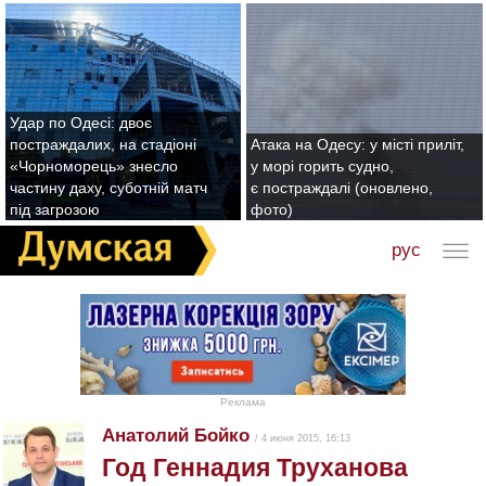
Удар по Одесі: двоє
постраждалих, на стадіоні
Атака на Одесу: у місті приліт,
«Чорноморець» знесло
у морі горить судно,
частину даху, суботній матч
є постраждалі (оновлено,
під загрозою
фото)
рус
Реклама
Анатолий Бойко
/ 4 июня 2015, 16:13
Год Геннадия Труханова