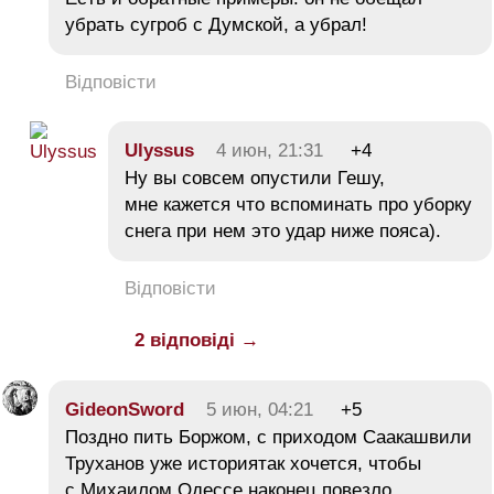
убрать сугроб с Думской, а убрал!
Відповісти
Ulyssus
4 июн, 21:31
+4
Ну вы совсем опустили Гешу,
мне кажется что вспоминать про уборку
снега при нем это удар ниже пояса).
Відповісти
2 відповіді →
GideonSword
5 июн, 04:21
+5
Поздно пить Боржом, с приходом Саакашвили
Труханов уже историятак хочется, чтобы
с Михаилом Одессе наконец повезло,