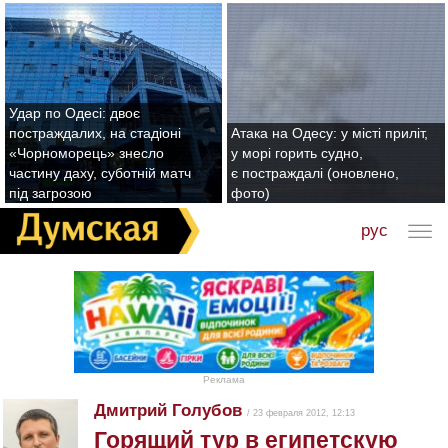
Удар по Одесі: двоє
постраждалих, на стадіоні
Атака на Одесу: у місті приліт,
«Чорноморець» знесло
у морі горить судно,
частину даху, суботній матч
є постраждалі (оновлено,
під загрозою
фото)
рус
Реклама
Дмитрий Голубов
/ 23 февраля 2012, 12:13
Горящий тур в египетскую