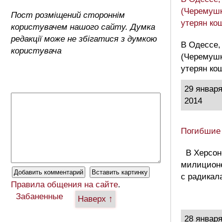
(Черемушк
Пост розміщений стороннім
утерян ко
користувачем нашого сайту. Думка
редакції може не збігатися з думкою
В Одессе,
користувача
(Черемушк
утерян ко
29 январ
2014
Погибшие
В Херсон
милиционе
с радикал
Правила общения на сайте
.
Забаненные
Наверх ↑
28 январ