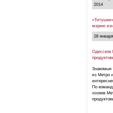
2014
«Титушки»
мэрию изн
28 января
Одесское 
продуктов
Знакомые 
из Метро 
интересне
По команд
хозяев Ме
продуктов