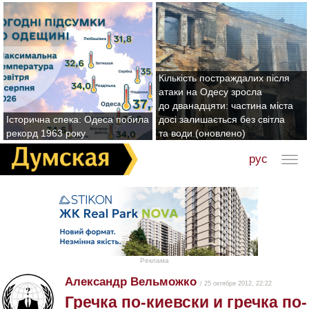
Кількість постраждалих після
атаки на Одесу зросла
до дванадцяти: частина міста
Історична спека: Одеса побила
досі залишається без світла
рекорд 1963 року
та води (оновлено)
рус
Реклама
Александр Вельможко
/ 25 октября 2012, 22:22
Гречка по-киевски и гречка по-