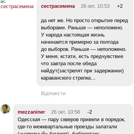
сестрасемена
26 окт, 10:53
+2
да нет же. Но просто открытие перед
выборами. Раньше — неположено.
У народа настоящая жизнь
начинается примерно за полгода
до выборов. Раньше — неположено.
У меня, кстати, есть предчувствие
что завтра после обеда
найдут(застрелят при задержании)
караванского стрелка…
Відповісти
mezzaniner
26 окт, 10:58
-2
Одесская — пару скверов привели в порядок,
где-то межквартальные проезды залатали
(«народный» бюджет), библиотэку