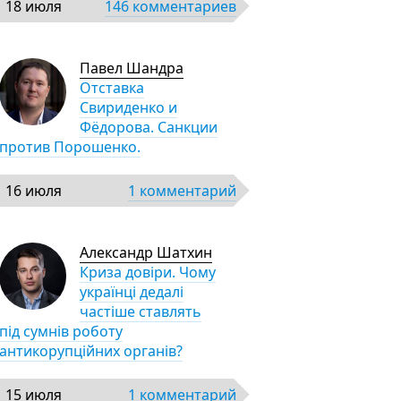
18 июля
146 комментариев
Павел Шандра
Отставка
Свириденко и
Фёдорова. Санкции
против Порошенко.
16 июля
1 комментарий
Александр Шатхин
Криза довіри. Чому
українці дедалі
частіше ставлять
під сумнів роботу
антикорупційних органів?
15 июля
1 комментарий