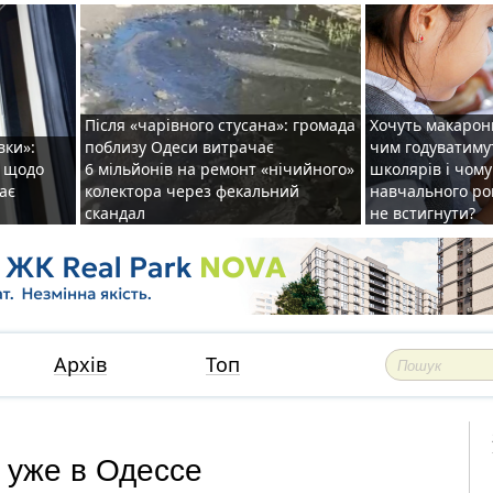
Після «чарівного стусана»: громада
Хочуть макарони
вки»:
поблизу Одеси витрачає
чим годуватиму
и щодо
6 мільйонів на ремонт «нічийного»
школярів і чому
ає
колектора через фекальний
навчального ро
скандал
не встигнути?
Архів
Топ
о уже в Одессе