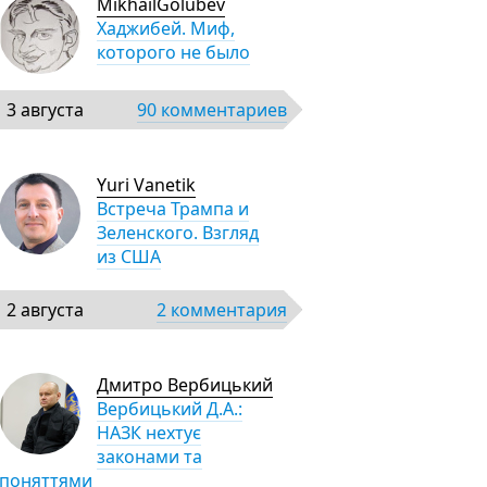
MikhailGolubev
Хаджибей. Миф,
которого не было
3 августа
90 комментариев
Yuri Vanetik
Встреча Трампа и
Зеленского. Взгляд
из США
2 августа
2 комментария
Дмитро Вербицький
Вербицький Д.А.:
НАЗК нехтує
законами та
поняттями