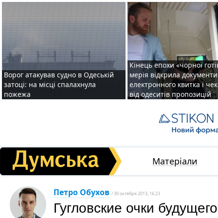
Кінець епохи «чорної готі
Ворог атакував судно в Одеській
мерія відкрила документ
затоці: на місці спалахнула
електронного квитка і чек
пожежа
від одеситів пропозицій
Матеріали
Петро Обухов
/ 30 октября 2013, 16:23
Гугловские очки будущег