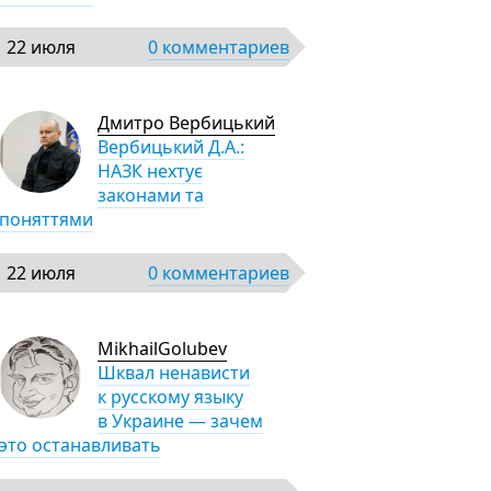
22 июля
0 комментариев
Дмитро Вербицький
Вербицький Д.А.:
НАЗК нехтує
законами та
поняттями
22 июля
0 комментариев
MikhailGolubev
Шквал ненависти
к русскому языку
в Украине — зачем
это останавливать