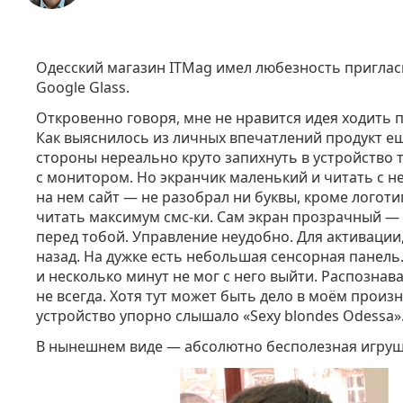
Одесский магазин ITMag имел любезность приглас
Google Glass.
Откровенно говоря, мне не нравится идея ходить п
Как выяснилось из личных впечатлений продукт е
стороны нереально круто запихнуть в устройство
с монитором. Но экранчик маленький и читать с н
на нем сайт — не разобрал ни буквы, кроме логоти
читать максимум смс-ки. Сам экран прозрачный — п
перед тобой. Управление неудобно. Для активации
назад. На дужке есть небольшая сенсорная панель.
и несколько минут не мог с него выйти. Распознав
не всегда. Хотя тут может быть дело в моём произ
устройство упорно слышало «Sexy blondes Odessa»
В нынешнем виде — абсолютно бесполезная игруш