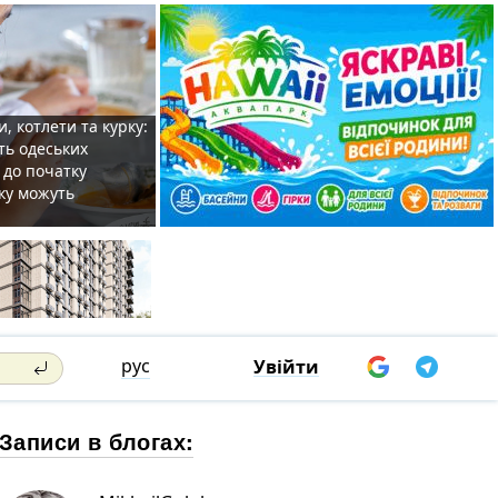
, котлети та курку:
ть одеських
 до початку
ку можуть
рус
Увійти
Записи в блогах: