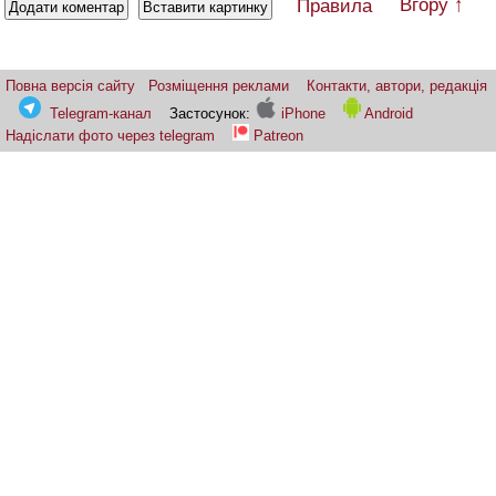
Вгору ↑
Правила
Повна версія сайту
Розміщення реклами
Контакти, автори, редакція
Telegram-канал
Застосунок:
iPhone
Android
Надіслати фото через telegram
Patreon