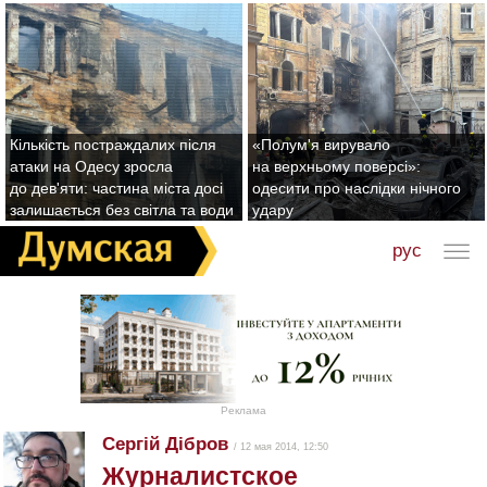
Кількість постраждалих після
«Полум'я вирувало
атаки на Одесу зросла
на верхньому поверсі»:
до дев'яти: частина міста досі
одесити про наслідки нічного
залишається без світла та води
удару
рус
Реклама
Сергій Дібров
/ 12 мая 2014, 12:50
Журналистское