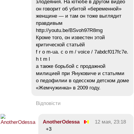
злодеяния. На ютюбе в другом видео
он говорит об убитой «беременной»
женщине — и там он тоже выглядит
правдивым
http://youtu.be/BSvoh97R8mg
Кроме того, он известен этой
критической статьёй
f r o m-ua. c o m / voice / 7abdcf017fc7e.
h t m l
а также борьбой с продажной
милицией при Януковиче и статьями
о педофилии в одесском детском доме
«Жемчужинка» в 2009 году.
Відповісти
AnotherOdessa
12 мая, 23:18
+3