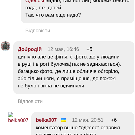
Одессы
видно, там нет лиц моложе 1996-го
года, т.е. детей
Так, что вам еще надо?
Відповісти
Добродій
12 мая, 16:46
+5
цинічно але це фігня. є фото, де у людини
в руці і в роті булочка(так не задихаються),
багацько фото, де лише обличчя обгоріло,
або тільки ноги, є приміщення, де пожежі
не було і вікна не відчиняли
Відповісти
belka007
12 мая, 20:51
+6
коментатор выше "одессс" оставил
ссылку на статью и фото.