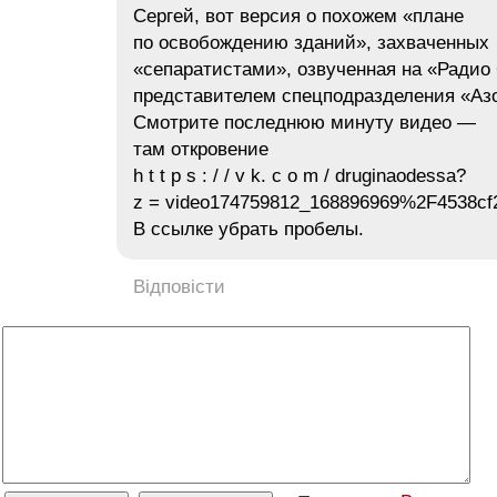
Сергей, вот версия о похожем «плане
по освобождению зданий», захваченных
«сепаратистами», озвученная на «Радио
представителем спецподразделения «Аз
Смотрите последнюю минуту видео —
там откровение
h t t p s : / / v k. c o m / druginaodessa?
z = video174759812_168896969%2F4538cf
В ссылке убрать пробелы.
Відповісти