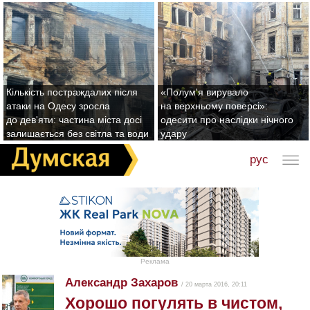
Кількість постраждалих після
«Полум'я вирувало
атаки на Одесу зросла
на верхньому поверсі»:
до дев'яти: частина міста досі
одесити про наслідки нічного
залишається без світла та води
удару
рус
Реклама
Александр Захаров
/ 20 марта 2016, 20:11
Хорошо погулять в чистом,