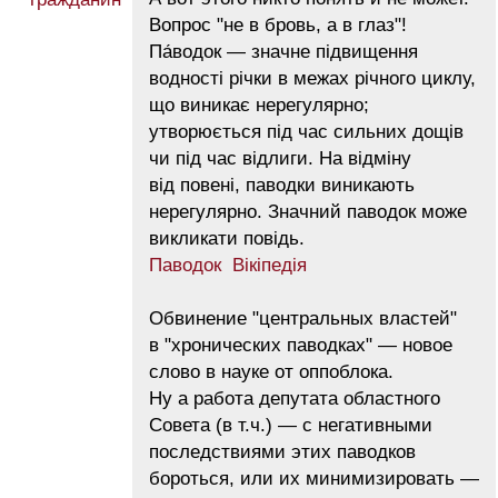
Вопрос "не в бровь, а в глаз"!
Па́водок — значне підвищення
водності річки в межах річного циклу,
що виникає нерегулярно;
утворюється під час сильних дощів
чи під час відлиги. На відміну
від повені, паводки виникають
нерегулярно. Значний паводок може
викликати повідь.
Паводок Вікіпедія
Обвинение "центральных властей"
в "хронических паводках" — новое
слово в науке от оппоблока.
Ну а работа депутата областного
Совета (в т.ч.) — с негативными
последствиями этих паводков
бороться, или их минимизировать —