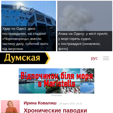
Удар по Одесі: двоє
постраждалих, на стадіоні
Атака на Одесу: у місті приліт,
«Чорноморець» знесло
у морі горить судно,
частину даху, суботній матч
є постраждалі (оновлено,
під загрозою
фото)
рус
Реклама
Ирина Ковалиш
/ 28 марта 2018, 19:23
Хронические паводки