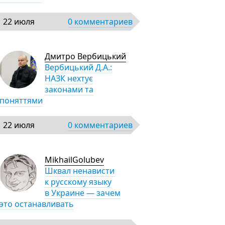
22 июля
0 комментариев
Дмитро Вербицький
Вербицький Д.А.:
НАЗК нехтує
законами та
поняттями
22 июля
0 комментариев
MikhailGolubev
Шквал ненависти
к русскому языку
в Украине — зачем
это останавливать