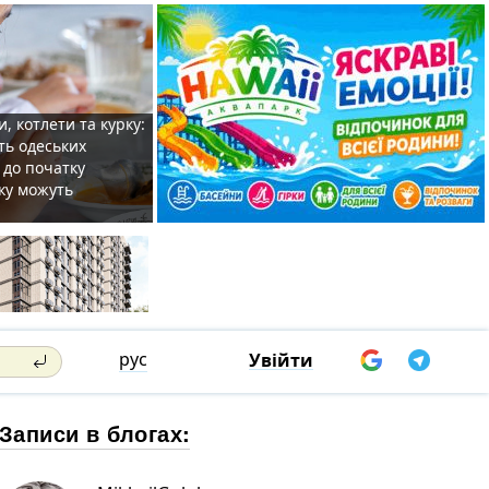
, котлети та курку:
ть одеських
 до початку
ку можуть
рус
Увійти
Записи в блогах: