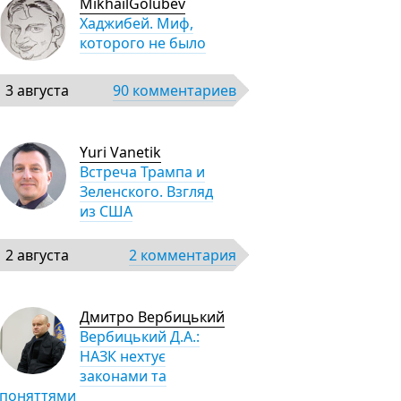
MikhailGolubev
Хаджибей. Миф,
которого не было
3 августа
90 комментариев
Yuri Vanetik
Встреча Трампа и
Зеленского. Взгляд
из США
2 августа
2 комментария
Дмитро Вербицький
Вербицький Д.А.:
НАЗК нехтує
законами та
поняттями