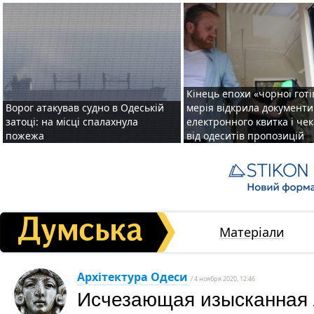
Кінець епохи «чорної готі
Ворог атакував судно в Одеській
мерія відкрила документ
затоці: на місці спалахнула
електронного квитка і чек
пожежа
від одеситів пропозицій
Матеріали
Архітектура Одеси
/ 4 ноября 2020, 12:46
Исчезающая изысканная