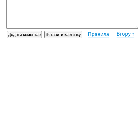
Вгору ↑
Правила