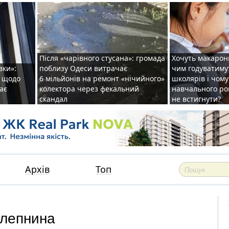
Після «чарівного стусана»: громада
Хочуть макарони
вки»:
поблизу Одеси витрачає
чим годуватиму
и щодо
6 мільйонів на ремонт «нічийного»
школярів і чому
ає
колектора через фекальний
навчального ро
скандал
не встигнути?
Архів
Топ
 лепнина