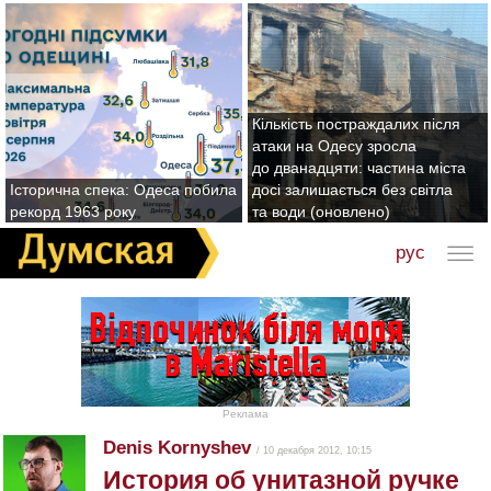
Кількість постраждалих після
атаки на Одесу зросла
до дванадцяти: частина міста
Історична спека: Одеса побила
досі залишається без світла
рекорд 1963 року
та води (оновлено)
рус
Реклама
Denis Kornyshev
/ 10 декабря 2012, 10:15
История об унитазной ручке