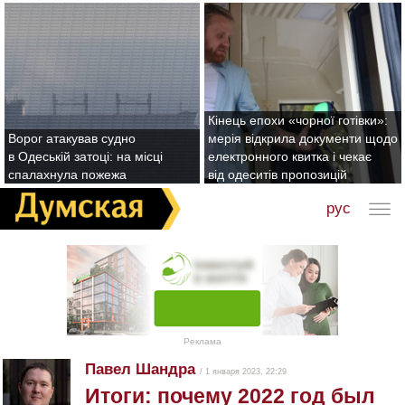
Кінець епохи «чорної готівки»:
Ворог атакував судно
мерія відкрила документи щодо
в Одеській затоці: на місці
електронного квитка і чекає
спалахнула пожежа
від одеситів пропозицій
рус
Реклама
Павел Шандра
/ 1 января 2023, 22:29
Итоги: почему 2022 год был