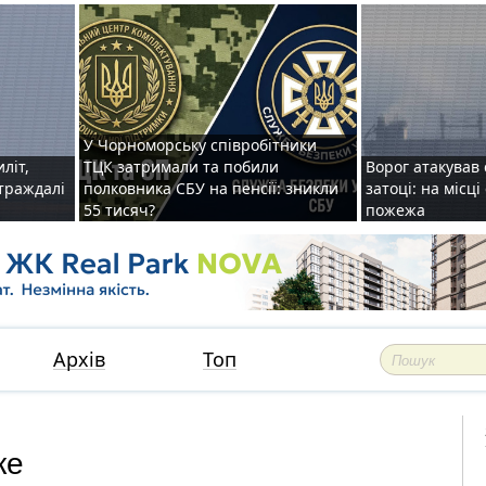
У Чорноморську співробітники
иліт,
ТЦК затримали та побили
Ворог атакував 
страждалі
полковника СБУ на пенсії: зникли
затоці: на місц
55 тисяч?
пожежа
Архів
Топ
ке