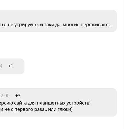
 что не утрируйте..и таки да, многие переживают…
54
+1
02:00
+3
ерсию сайта для планшетных устройств!
 не с первого раза.. или глюки)