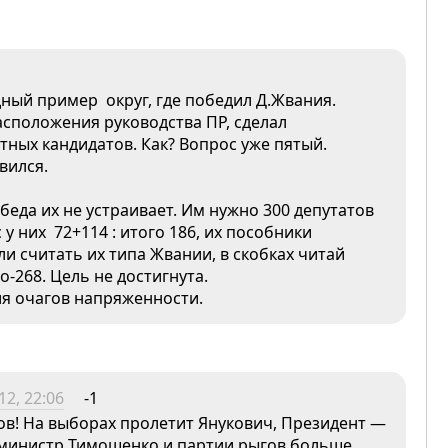
ный пример округ, где победил Д.Жвания.
положения руководства ПР, сделал
тных кандидатов. Как? Вопрос уже пятый.
вился.
беда их не устраивает. Им нужно 300 депутатов
 них 72+114 : итого 186, их пособники
ли считать их типа Жвании, в скобках читай
-268. Цель не достигнута.
я очагов напряженности.
12, 22:06
-1
ов! На выборах пролетит Янукович, Президент —
 министр Тимошенко и партии рыгов больше