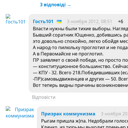
3 відповіді →
Гость101
3 ноября 2012, 08:51
+6
Власти нужны были тихие выборы. Нагляд
Бывший соратник Ющенко, добившись рас
это довольно спокойно, легко обойдя мес
А народ-то пилюльку проглотил и не пода
А в Первомайске не проглотил.
ПР заявляет о своей победе, но просто по
— конституционное большинство. Сейчас у
— КПУ - 32. Всего 218.Победившивших (ес
-ПР)самовыдвиженцев и других — 50. Всего
Вот теперь видны причины возникновени
Відповісти
Призрак коммунизма
3 ноября 20
Рыгам пришла ж)па. Недобрали голос
Кличко, из тюрьмы выходит премьер