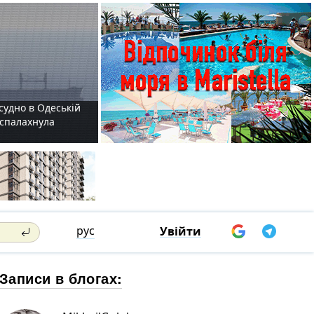
судно в Одеській
і спалахнула
рус
Увійти
Записи в блогах: