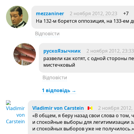
mezzaniner
2 ноября 2012, 20:23
+7
На 132-м борется оппозиция, на 133-ем 
Відповісти
рускоЯзычник
2 ноября 2012, 23:33
развели как котят, с одной стороны 
мистечковый
Відповісти
1 відповідь →
Vladimir von Carstein
2 ноября 2012, 
«В общем, я беру назад свои слова о том,
и спокойные выборы для легитимизации за
и спокойных выборов уже не получилось.»