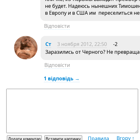
не будет. Надеюсь нынешних Тимошен
в Европу и в США им переселиться не 
Відповісти
Ст
3 ноября 2012, 22:50
-2
Заразились от Черного? Не превраща
Відповісти
1 відповідь →
Вгору ↑
Правила