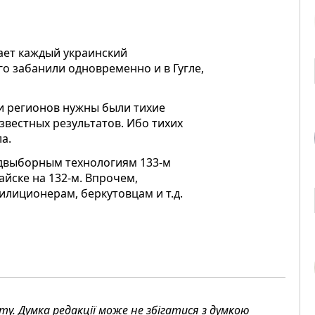
нает каждый украинский
го забанили одновременно и в Гугле,
ии регионов нужны были тихие
вестных результатов. Ибо тихих
а.
едвыборным технологиям 133-м
айске на 132-м. Впрочем,
илиционерам, беркутовцам и т.д.
. Думка редакції може не збігатися з думкою