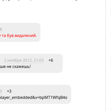
58
 та був видалений.
2 ноября 2012, 21:03
+6
чше не скажешь!
00
+3
e=player_embedded&v=bpMT1WfqB4o