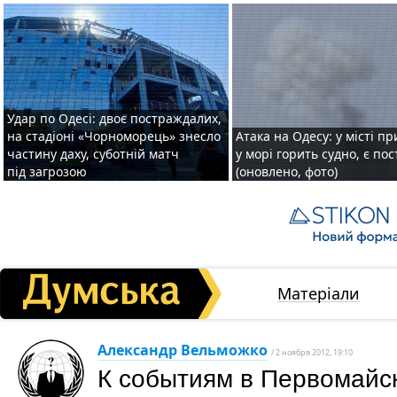
Удар по Одесі: двоє постраждалих,
на стадіоні «Чорноморець» знесло
Атака на Одесу: у місті пр
частину даху, суботній матч
у морі горить судно, є по
під загрозою
(оновлено, фото)
Матеріали
Александр Вельможко
/ 2 ноября 2012, 19:10
К событиям в Первомайс