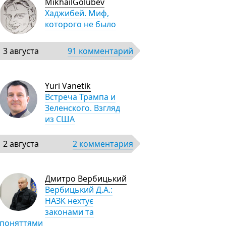
MikhailGolubev
Хаджибей. Миф,
которого не было
3 августа
91 комментарий
Yuri Vanetik
Встреча Трампа и
Зеленского. Взгляд
из США
2 августа
2 комментария
Дмитро Вербицький
Вербицький Д.А.:
НАЗК нехтує
законами та
поняттями