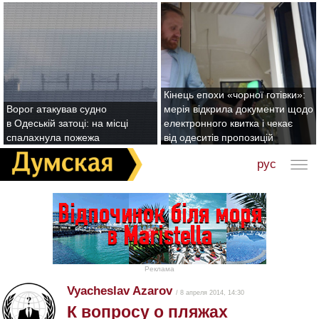
Кінець епохи «чорної готівки»:
Ворог атакував судно
мерія відкрила документи щодо
в Одеській затоці: на місці
електронного квитка і чекає
спалахнула пожежа
від одеситів пропозицій
рус
Реклама
Vyacheslav Azarov
/ 8 апреля 2014, 14:30
К вопросу о пляжах