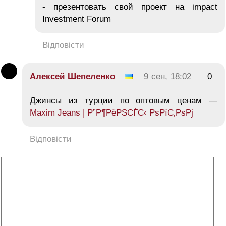
- презентовать свой проект на impact
Investment Forum
Відповісти
Алексей Шепеленко
9 сен, 18:02
0
Джинсы из турции по оптовым ценам —
Maxim Jeans | Р”Р¶РёРЅСЃС‹ РѕРїС‚РѕРј
Відповісти