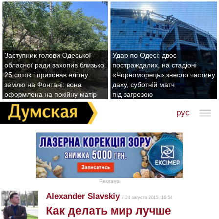
Заступник голови Одеської
Удар по Одесі: двоє
обласної ради захопив близько
постраждалих, на стадіоні
25 соток і приховав елітну
«Чорноморець» знесло частину
землю на Фонтані: вона
даху, суботній матч
оформлена на покійну матір
під загрозою
рус
Реклама
Alexander Slavskiy
/ 24 августа 2015, 16:54
Как делать мир лучше