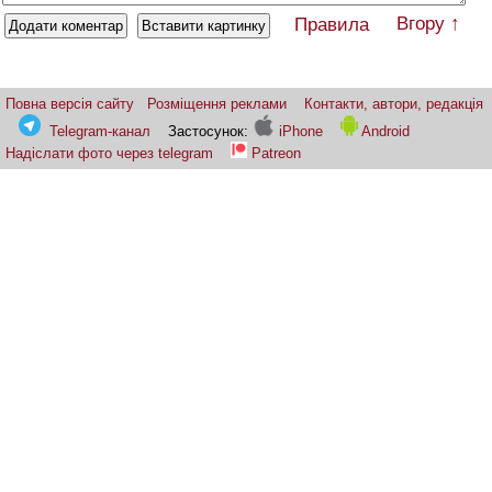
Вгору ↑
Правила
Повна версія сайту
Розміщення реклами
Контакти, автори, редакція
Telegram-канал
Застосунок:
iPhone
Android
Надіслати фото через telegram
Patreon