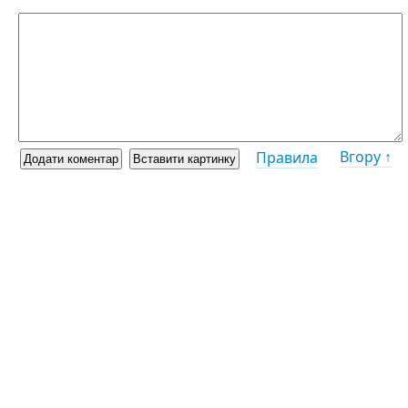
Вгору ↑
Правила