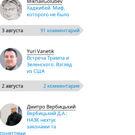
MikhailGolubev
Хаджибей. Миф,
которого не было
3 августа
91 комментарий
Yuri Vanetik
Встреча Трампа и
Зеленского. Взгляд
из США
2 августа
2 комментария
Дмитро Вербицький
Вербицький Д.А.:
НАЗК нехтує
законами та
поняттями