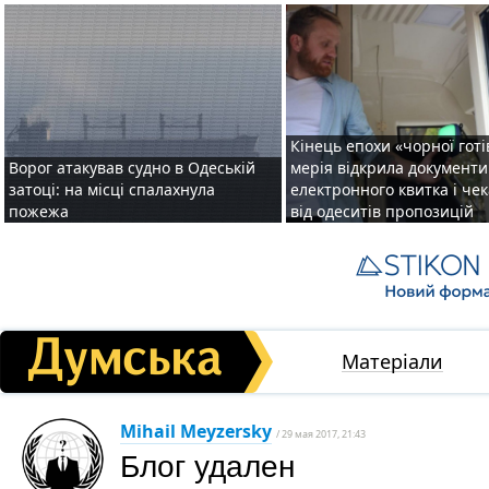
Кінець епохи «чорної готі
Ворог атакував судно в Одеській
мерія відкрила документ
затоці: на місці спалахнула
електронного квитка і чек
пожежа
від одеситів пропозицій
Матеріали
Mihail Meyzersky
/ 29 мая 2017, 21:43
Блог удален