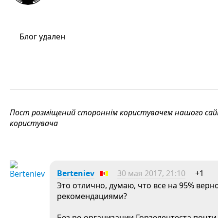
Блог удален
Пост розміщений стороннім користувачем нашого сайту
користувача
Berteniev
30 мая 2017, 21:10
+1
Это отлично, думаю, что все на 95% верно
рекомендациями?
Без ре-организации Горзелентеста почти