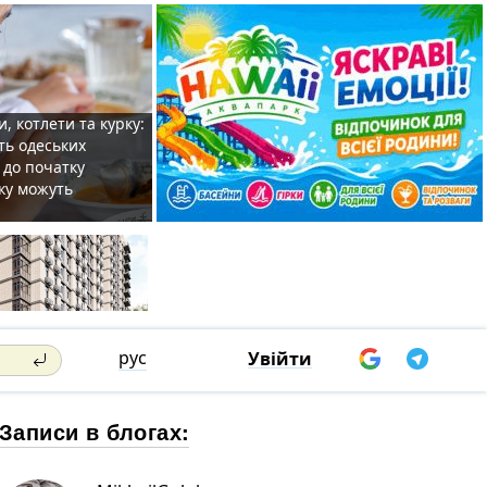
, котлети та курку:
ть одеських
 до початку
ку можуть
рус
Увійти
Записи в блогах: