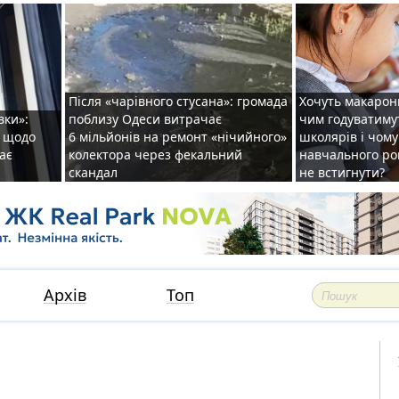
Після «чарівного стусана»: громада
Хочуть макарони
вки»:
поблизу Одеси витрачає
чим годуватиму
и щодо
6 мільйонів на ремонт «нічийного»
школярів і чому
ає
колектора через фекальний
навчального ро
скандал
не встигнути?
Архів
Топ