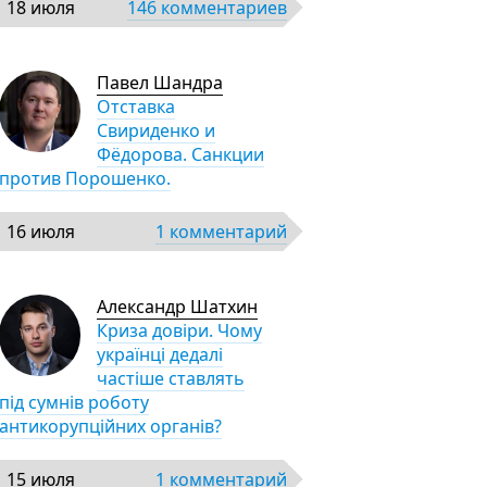
18 июля
146 комментариев
Павел Шандра
Отставка
Свириденко и
Фёдорова. Санкции
против Порошенко.
16 июля
1 комментарий
Александр Шатхин
Криза довіри. Чому
українці дедалі
частіше ставлять
під сумнів роботу
антикорупційних органів?
15 июля
1 комментарий