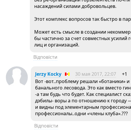
насаждений силами добровольцев.
Этот комплекс вопросов так быстро в пар
Может есть смысле в создании некоммер
бы частично за счет совместных усилий
лиц и организаций.
Відповісти
Jerzy Kocky
30 мая 2017, 22:07
+1
Вот -вот..проблему решали «ботаники» и
банального лесовода. Это как вместо ги
-а там будь что будет. Как специалист с
дэбилы- воры а по отношению к городу
и видны под элементарным профессиона
профессионалы..одни «члены клуба».???
Відповісти