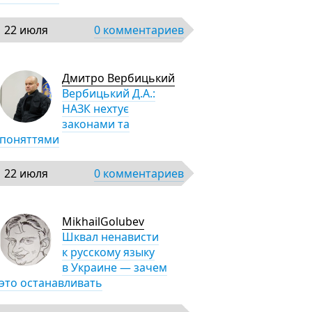
22 июля
0 комментариев
Дмитро Вербицький
Вербицький Д.А.:
НАЗК нехтує
законами та
поняттями
22 июля
0 комментариев
MikhailGolubev
Шквал ненависти
к русскому языку
в Украине — зачем
это останавливать