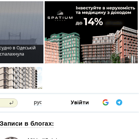
судно в Одеській
і спалахнула
рус
Увійти
Записи в блогах: