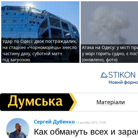
Удар по Одесі: двоє постраждалих,
на стадіоні «Чорноморець» знесло
Атака на Одесу: у місті пр
частину даху, суботній матч
у морі горить судно, є по
під загрозою
(оновлено, фото)
Матеріали
Сергей Дубенко
/ 6 декабря 2012, 15:08
Как обмануть всех и зар