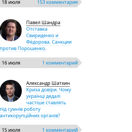
18 июля
153 комментария
Павел Шандра
Отставка
Свириденко и
Фёдорова. Санкции
против Порошенко.
16 июля
1 комментарий
Александр Шатхин
Криза довіри. Чому
українці дедалі
частіше ставлять
під сумнів роботу
антикорупційних органів?
15 июля
1 комментарий