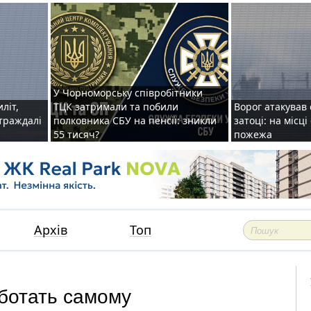
У Чорноморську співробітники
иліт,
ТЦК затримали та побили
Ворог атакував 
страждалі
полковника СБУ на пенсії: зникли
затоці: на місц
55 тисяч?
пожежа
Архів
Топ
аботать самому