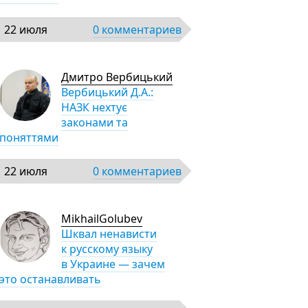
22 июля
0 комментариев
Дмитро Вербицький
Вербицький Д.А.:
НАЗК нехтує
законами та
поняттями
22 июля
0 комментариев
MikhailGolubev
Шквал ненависти
к русскому языку
в Украине — зачем
это останавливать