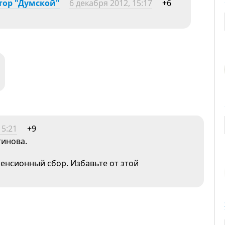
тор "Думской"
6 декабря 2012, 15:17
+6
15:21
+9
тинова.
пенсионный сбор. Избавьте от этой