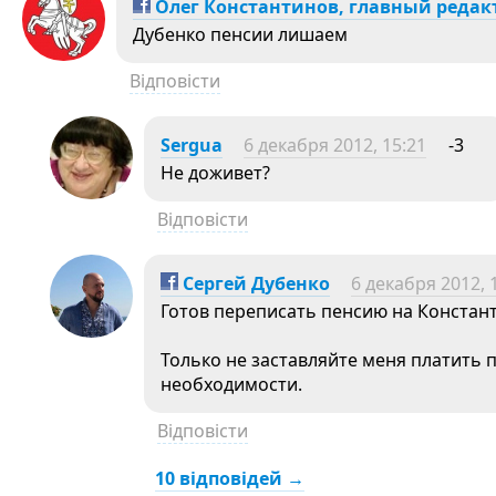
Олег Константинов, главный редак
Дубенко пенсии лишаем
Відповісти
Sergua
6 декабря 2012, 15:21
-3
Не доживет?
Відповісти
Сергей Дубенко
6 декабря 2012, 
Готов переписать пенсию на Констан
Только не заставляйте меня платить 
необходимости.
Відповісти
10 відповідей →