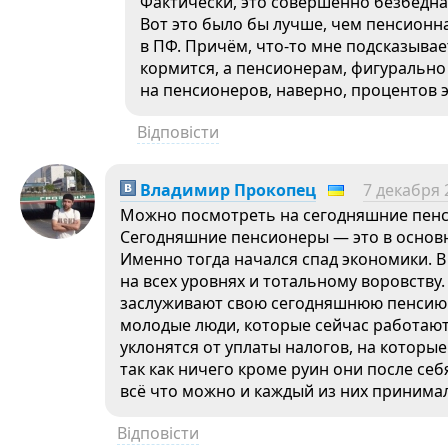
Фактически, это совершенно безбедна
Вот это было бы лучше, чем пенсионн
в ПФ. Причём, что-то мне подсказывае
кормится, а пенсионерам, фигурально 
на пенсионеров, наверно, процентов эд
Відповісти
Владимир Прокопец
7 декабря 
Можно посмотреть на сегодняшние пенс
Сегодняшние пенсионеры — это в основно
Именно тогда начался спад экономики. 
на всех уровнях и тотальному воровству
заслуживают свою сегодняшнюю пенсию. К
молодые люди, которые сейчас работаю
уклонятся от уплаты налогов, на которы
так как ничего кроме руин они после се
всё что можно и каждый из них принимал
Відповісти