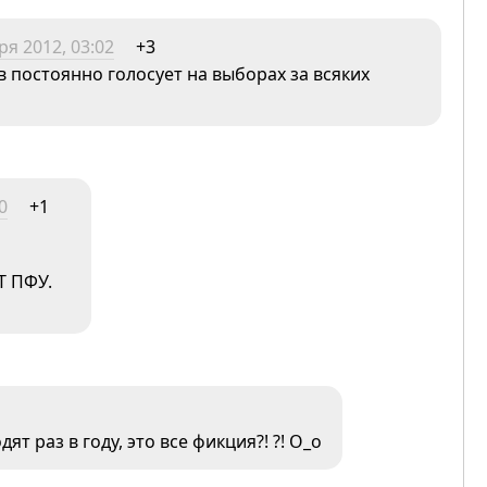
ря 2012, 03:02
+3
в постоянно голосует на выборах за всяких
0
+1
Т ПФУ.
т раз в году, это все фикция?! ?! О_о