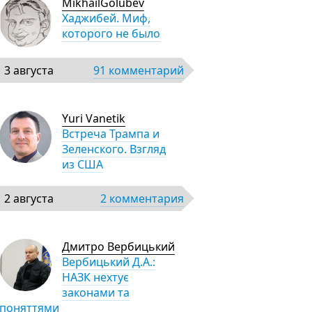
MikhailGolubev
Хаджибей. Миф,
которого не было
3 августа
91 комментарий
Yuri Vanetik
Встреча Трампа и
Зеленского. Взгляд
из США
2 августа
2 комментария
Дмитро Вербицький
Вербицький Д.А.:
НАЗК нехтує
законами та
поняттями