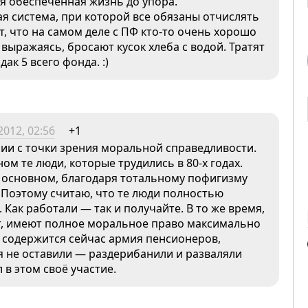
я обеспеченная жизнь до упора.
ая система, при которой все обязаны отчислять
т, что на самом деле с ПФ кто-то очень хорошо
выражаясь, бросают кусок хлеба с водой. Тратят
ак 5 всего фонда. :)
2012, 02:56
+1
ии с точки зрения моральной справедливости.
м те люди, которые трудились в 80-х годах.
В основном, благодаря тотальному пофигизму
. Поэтому считаю, что те люди полностью
ак работали — так и получайте. В то же время,
т, имеют полное моральное право максимально
е содержится сейчас армия пенсионеров,
бя не оставили — раздерибанили и разваляли
 в этом своё участие.