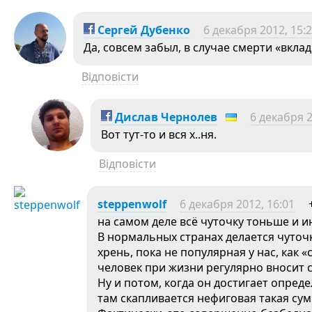
Сергей Дубенко
6 декабря 2012, 15:
Да, совсем забыл, в случае смерти «вкла
Відповісти
Дислав Чернолев
6 декабря 2
Вот тут-то и вся х..ня.
Відповісти
steppenwolf
6 декабря 2012, 16:01
на самом деле всё чуточку тоньше и и
В нормальных странах делается чуточк
хрень, пока не популярная у нас, как 
человек при жизни регулярно вносит с
Ну и потом, когда он достигает опреде
там скапливается нефиговая такая сумм