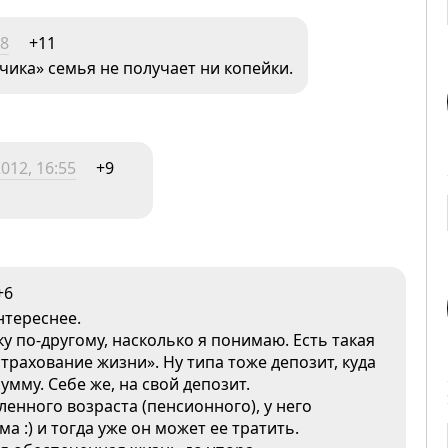
28
+11
дчика» семья не получает ни копейки.
012, 16:55
+9
+6
нтереснее.
у по-другому, насколько я понимаю. Есть такая
«страхование жизни». Ну типа тоже депозит, куда
умму. Себе же, на свой депозит.
ленного возраста (пенсионного), у него
а :) и тогда уже он может ее тратить.