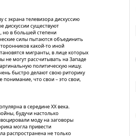
у с экрана телевизора дискуссию
е дискуссии существуют
, но в большей степени
ические силы пытаются объединить
сторонников какой-то иной
тановятся мигранты, в лице которых
лы не могут рассчитывать на Западе
аргинальную политическую нишу.
 очень быстро делают свою риторику
 понимание, что свои – это свои,
пулярна в середине ХХ века.
войны, будучи настолько
овоцировали моду на заговоры
орика могла привести
ла распространена не только