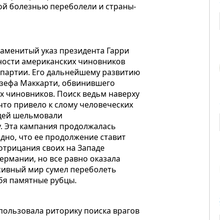
ой болезнью переболели и страны-
наменитый указ президента Гарри
ности американских чиновников
 партии. Его дальнейшему развитию
озефа Маккарти, обвинившего
х чиновников. Поиск ведьм наверху
что привело к слому человеческих
юдей шельмовали
. Эта кампания продолжалась
видно, что ее продолжение ставит
отрицания своих на Западе
Германии, но все равно оказала
сивный мир сумел переболеть
бя памятные рубцы.
спользовала риторику поиска врагов