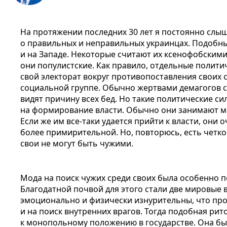
На протяжении последних 30 лет я постоянно слыш
о правильных и неправильных украинцах. Подобны
и на Западе. Некоторые считают их ксенофобскими
они популистские. Как правило, отдельные полит
свой электорат вокруг противопоставления своих 
социальной группе. Обычно жертвами демагогов с
видят причину всех бед. Но такие политические си
на формирование власти. Обычно они занимают м
Если же им все-таки удается прийти к власти, они
более примирительной. Но, повторюсь, есть четкое
свои не могут быть чужими.
Мода на поиск чужих среди своих была особенно по
Благодатной почвой для этого стали две мировые 
эмоционально и физически изнурительны, что пр
и на поиск внутренних врагов. Тогда подобная рит
к монопольному положению в государстве. Она бы