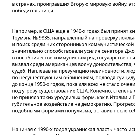
в странах, проигравших Вторую мировую войну, эт
победительницы.
Например, в США еще в 1940-х годах был принят з
Трумэна № 9835, направленный на проверку лояль
и поиск среди них сторонников коммунистической
значительно способствовали усилия сенатора Дж
в пособничестве коммунистам ряд государственны
вызвал среди американцев волну доносительства, 
судеб. Наплевав на презумпцию невиновности, л
по несуществующим обвинениям, подводя суициду
до конца 1950-х годов, пока для всех не стало оче
под угрозу существование США. Конечно, степень 
не приняла таких уродливых форм, как в Италии и 
губительное воздействие на демократию. Прогрес
подобными формами популизма, оставив после се
Начиная с 1990-х годов украинская власть часто и