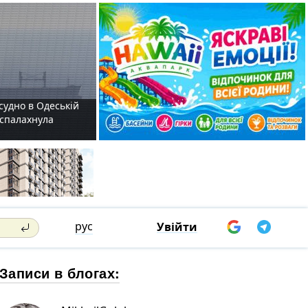
судно в Одеській
і спалахнула
рус
Увійти
Записи в блогах: