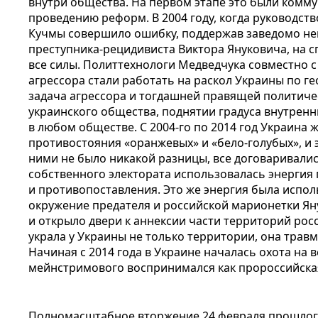
внутри общества. На первом этапе это были комм
проведению реформ. В 2004 году, когда руководст
Кучмы совершило ошибку, поддержав заведомо не
преступника-рецидивиста Виктора Януковича, на 
все силы. Политтехнологи Медведчука совместно с
агрессора стали работать на раскол Украины по г
задача агрессора и тогдашней правящей политиче
украинского общества, поднятии градуса внутрен
в любом обществе. С 2004-го по 2014 год Украина 
противостояния «оранжевых» и «бело-голубых», и э
ними не было никакой разницы, все договаривалис
собственного электората использовалась энергия
и противопоставления. Это же энергия была исполь
окружение предателя и российской марионетки Я
и открыло двери к аннексии части территорий рос
украла у Украины не только территории, она трав
Начиная с 2014 года в Украине началась охота на 
мейнстримового воспринимался как пророссийска
Полномасштабное вторжение 24 февраля прошлого