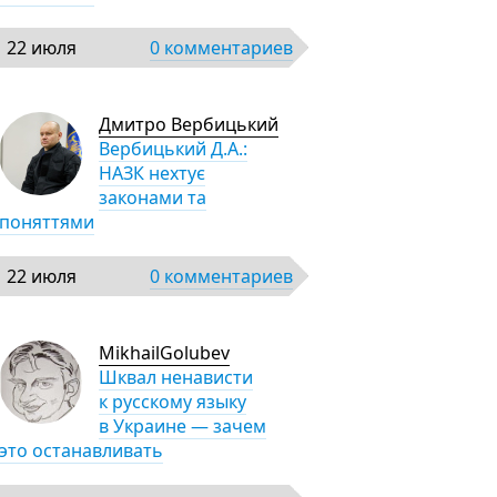
22 июля
0 комментариев
Дмитро Вербицький
Вербицький Д.А.:
НАЗК нехтує
законами та
поняттями
22 июля
0 комментариев
MikhailGolubev
Шквал ненависти
к русскому языку
в Украине — зачем
это останавливать