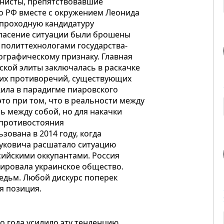
унисты, препятствовавшие
во РФ вместе с окружением Леонида
проходную кандидатуру
спасение ситуации были брошены
 политтехнологами государства-
еографическому признаку. Главная
ской элиты заключалась в раскачке
них противоречий, существующих
жила в парадигме пиаровского
то при том, что в реальности между
ь между собой, но для накачки
 противостояния
зована в 2014 году, когда
нуковича расшатало ситуацию
сийскими оккупантами. Россия
мировала украинское общество.
ведьм. Любой дискурс поперек
я позиция.
 года усилило эту тенденцию.