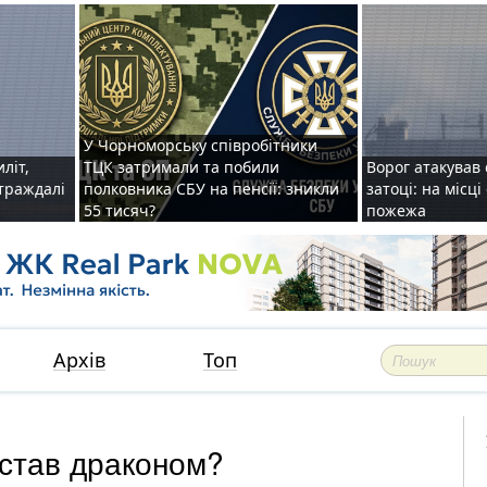
У Чорноморську співробітники
иліт,
ТЦК затримали та побили
Ворог атакував 
страждалі
полковника СБУ на пенсії: зникли
затоці: на місц
55 тисяч?
пожежа
Архів
Топ
 став драконом?