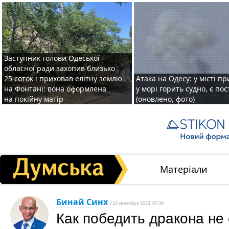
Заступник голови Одеської
обласної ради захопив близько
25 соток і приховав елітну землю
Атака на Одесу: у місті пр
на Фонтані: вона оформлена
у морі горить судно, є по
на покійну матір
(оновлено, фото)
Матеріали
Бинай Синх
/ 20 сентября 2023, 07:39
Как победить дракона не