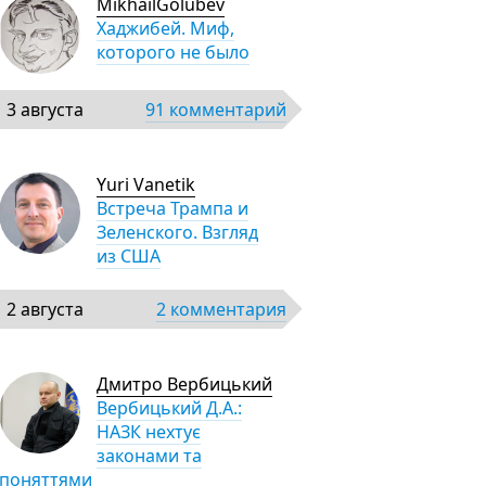
MikhailGolubev
Хаджибей. Миф,
которого не было
3 августа
91 комментарий
Yuri Vanetik
Встреча Трампа и
Зеленского. Взгляд
из США
2 августа
2 комментария
Дмитро Вербицький
Вербицький Д.А.:
НАЗК нехтує
законами та
поняттями