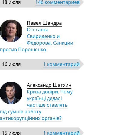
18 июля
146 комментариев
Павел Шандра
Отставка
Свириденко и
Фёдорова. Санкции
против Порошенко.
16 июля
1 комментарий
Александр Шатхин
Криза довіри. Чому
українці дедалі
частіше ставлять
під сумнів роботу
антикорупційних органів?
15 июля
1 комментарий