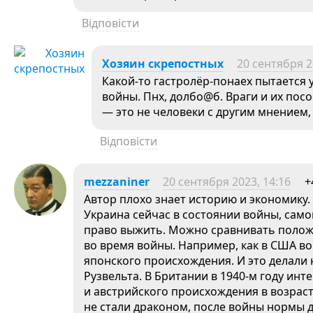
Відповісти
Хозяин скрепостных
20 сентября 2
Какой-то гастролёр-понаех пытается у
войны. Пнх, долбо@б. Враги и их по
— это не человеки с другим мнением
Відповісти
mezzaniner
20 сентября 2023, 14:16
+
Автор плохо знает историю и экономику.
Украина сейчас в состоянии войны, само
право выжить. Можно сравнивать положе
во время войны. Например, как в США в
японского происхождения. И это делали
Рузвельта. В Британии в 1940-м году и
и австрийского происхождения в возрасте
не стали драконом, после войны нормы 