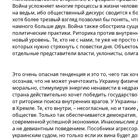
Война усложняет многие процессы в жизни челове
на ведьм, ибо общественный дискурс сводится к б
хотя более трезвый взгляд позволил бы понять, ч
намного больше двух. Война также обострила сущ
политические практики. Риторика против внутрен
новый уровень. Те, кто не с нами, те уже не просто
которых нужно стряхнуть с повестки дня. Объекто
отдельные представители власти, уклонисты, олига
Это очень опасная тенденция и это то, чего так хоч
осознав, что не может уничтожить Украину физиче
морально, стимулируя энергию ненависти в недрах
страна действительно хочет победить государство
от риторики поиска внутренних врагов. У Украины 
в Кремле. Те, кто внутри, – несогласные, но и так
обществе. Только так обеспечивается демократия,
современной успешной экономики. Инакомыслие д
а не девиантным поведением. Пособники агрессор
украинским судом, но только если их вина будет до