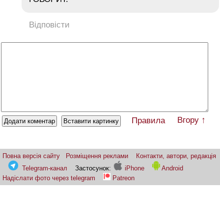
Відповісти
Вгору ↑
Правила
Повна версія сайту
Розміщення реклами
Контакти, автори, редакція
Telegram-канал
Застосунок:
iPhone
Android
Надіслати фото через telegram
Patreon