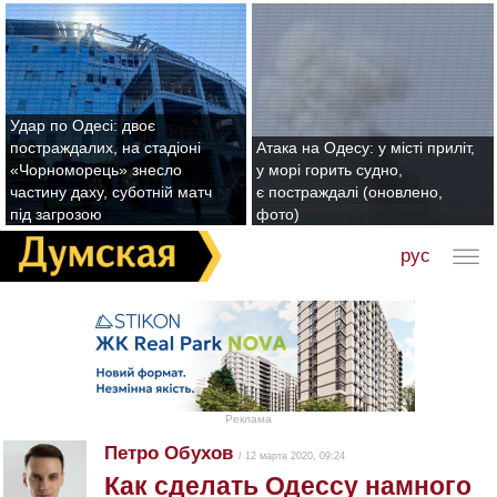
Удар по Одесі: двоє
постраждалих, на стадіоні
Атака на Одесу: у місті приліт,
«Чорноморець» знесло
у морі горить судно,
частину даху, суботній матч
є постраждалі (оновлено,
під загрозою
фото)
рус
Реклама
Петро Обухов
/ 12 марта 2020, 09:24
Как сделать Одессу намного