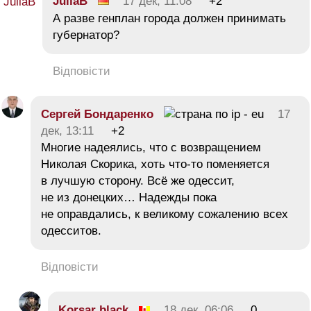
JuliaB
17 дек, 11:08
+2
А разве генплан города должен принимать
губернатор?
Відповісти
Сергей Бондаренко
17
дек, 13:11
+2
Многие надеялись, что с возвращением
Николая Скорика, хоть что-то поменяется
в лучшую сторону. Всё же одессит,
не из донецких… Надежды пока
не оправдались, к великому сожалению всех
одесситов.
Відповісти
Korsar black
18 дек, 06:06
0