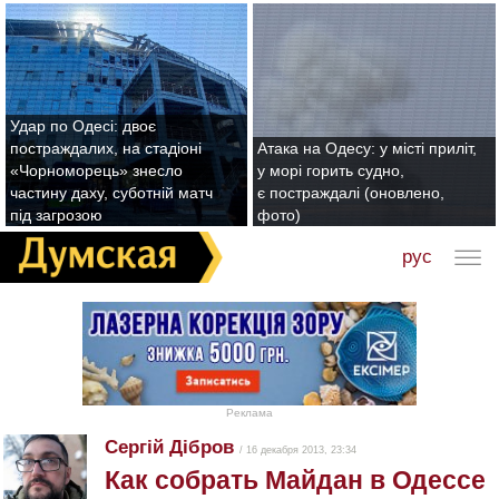
Удар по Одесі: двоє
постраждалих, на стадіоні
Атака на Одесу: у місті приліт,
«Чорноморець» знесло
у морі горить судно,
частину даху, суботній матч
є постраждалі (оновлено,
під загрозою
фото)
рус
Реклама
Сергій Дібров
/ 16 декабря 2013, 23:34
Как собрать Майдан в Одессе