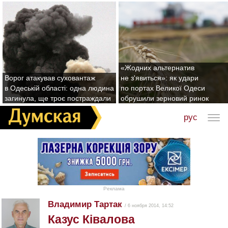
«Жодних альтернатив
Ворог атакував суховантаж
не з'явиться»: як удари
в Одеській області: одна людина
по портах Великої Одеси
загинула, ще троє постраждали
обрушили зерновий ринок
рус
Реклама
Владимир Тартак
/ 6 ноября 2014, 14:52
Казус Ківалова