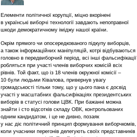
Елементи політичної корупції, міцно вкорінені
в українські виборчі технології завдають непоправної
шкоди демократичному іміджу нашої країни.
Окрім прямого чи опосередкованого підкупу виборців,
а також інформаційних маніпуляцій, котрі відбуваються
головно в передвиборчий період, всі інші фальсифікації
робляться при участі членів виборчих комісій всіх
рівнів. Той факт, що із 18 членів окружної комісії –
10 були людьми Ківалова, привернув увагу
громадськості тільки тому, що у цього пана є досвід
участі у масштабних фальсифікаціях президентських
виборів в статусі голови ЦВК. При бажанні можна
знайти і сто відсотків складу ОВК, контрольованих
одним кандидатом, і це не дивно, позаяк
у нас діє політичний принцип формування виборчкомів,
коли учасники перегонів делегують своїх представників