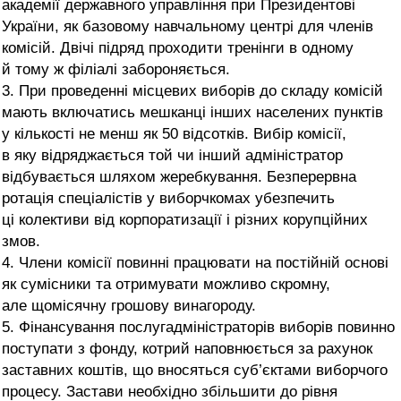
академії державного управління при Президентові
України, як базовому навчальному центрі для членів
комісій. Двічі підряд проходити тренінги в одному
й тому ж філіалі забороняється.
3. При проведенні місцевих виборів до складу комісій
мають включатись мешканці інших населених пунктів
у кількості не менш як 50 відсотків. Вибір комісії,
в яку відряджається той чи інший адміністратор
відбувається шляхом жеребкування. Безперервна
ротація спеціалістів у виборчкомах убезпечить
ці колективи від корпоратизації і різних корупційних
змов.
4. Члени комісії повинні працювати на постійній основі
як сумісники та отримувати можливо скромну,
але щомісячну грошову винагороду.
5. Фінансування послугадміністраторів виборів повинно
поступати з фонду, котрий наповнюється за рахунок
заставних коштів, що вносяться суб’єктами виборчого
процесу. Застави необхідно збільшити до рівня