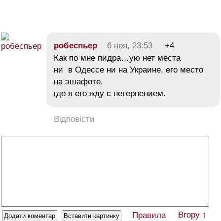
робеспьер
6 ноя, 23:53
+4
Как по мне пидра…ую нет места
ни в Одессе ни на Украине, его место
на эшафоте,
где я его жду с нетерпением.
Відповісти
Вгору ↑
Правила