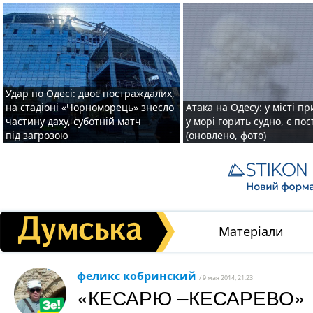
Удар по Одесі: двоє постраждалих,
на стадіоні «Чорноморець» знесло
Атака на Одесу: у місті пр
частину даху, суботній матч
у морі горить судно, є по
під загрозою
(оновлено, фото)
Матеріали
феликс кобринский
/ 9 мая 2014, 21:23
«КЕСАРЮ –КЕСАРЕВО»