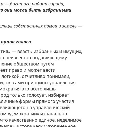
а — богатого района города,
ко они могли быть избранными
дельцы собственных домов и земель —
права голоса
.
тия» — власть избранных и имущих,
тно неизвестно подавляющему
ление обществом путём
еет право и может вести
 логикой, отчетливо понимали,
, т.к. сами принципы управления
мократия это всего лишь
род только голосует, избирает
азличные формы прямого участия
, влияющего на управленческий
том «демократии» изначально
ечто качественно единое, неделимое
льное», исторически укорененное