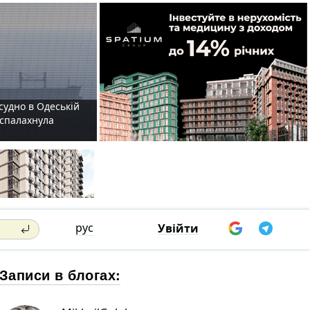
судно в Одеській
і спалахнула
рус
Увійти
Записи в блогах: