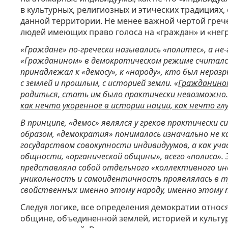
в культурных, религиозных и этических традициях,
данной территории. Не менее важной чертой греч
людей имеющих право голоса на «граждан» и «нег
«Граждане» по-гречески назывались «политес», а н
«Гражданином» в демократическом режиме считался
принадлежал к «демосу», к «народу», кто был неразр
с землей и прошлым, с историей земли. «
Гражданином
родиться, стать им было практически невозможно.
как нечто укоренное в истории нации, как нечто г
В принципе, «демос» являлся у греков практически с
образом, «демократия» понималась изначально не к
государством совокупности индивидуумов, а как уча
общности, «органической общины», всего «полиса».
представляла собой отдельного «коллективного ин
уникальность и самоидентичность проявлялась в тр
свойственных именно этому народу, именно этому п
Следуя логике, все определения демократии относ
общине, объединенной землей, историей и культу