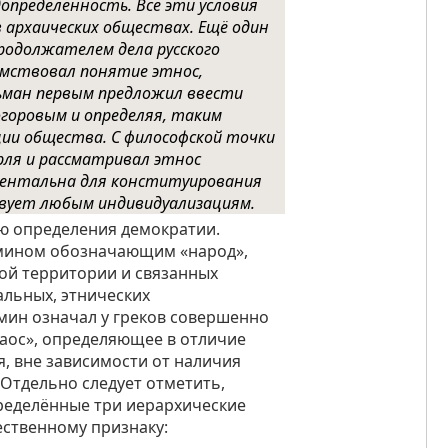
допределенность. Все эти условия
 архаических обществах. Ещё один
продолжателем дела русского
имствовал понятие этнос,
льман первым предложил ввести
огоровым и определяя, таким
ии общества. С философской точки
рля и рассматривал этнос
ментальна для конституирования
ствует любым индивидуализациям.
ю определения демократии.
рмином обозначающим «народ»,
ой территории и связанных
альных, этнических
мин означал у греков совершенно
лаос», определяющее в отличие
я, вне зависимости от наличия
 Отдельно следует отметить,
ределённые три иерархические
щественному признаку: