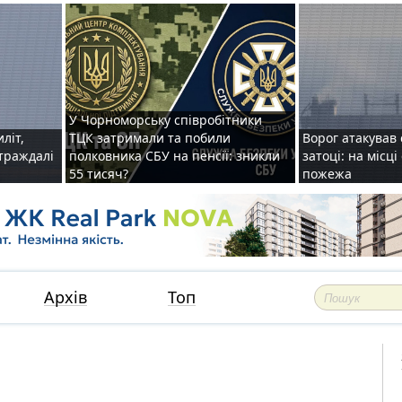
У Чорноморську співробітники
иліт,
ТЦК затримали та побили
Ворог атакував 
страждалі
полковника СБУ на пенсії: зникли
затоці: на місц
55 тисяч?
пожежа
Архів
Топ