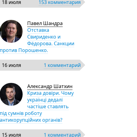
18 июля
153 комментария
Павел Шандра
Отставка
Свириденко и
Фёдорова. Санкции
против Порошенко.
16 июля
1 комментарий
Александр Шатхин
Криза довіри. Чому
українці дедалі
частіше ставлять
під сумнів роботу
антикорупційних органів?
15 июля
1 комментарий