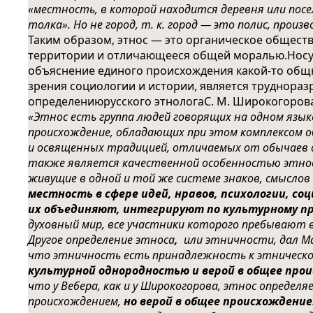
«местность, в которой находится деревня или посел
толка». Но не город, т. к. город — это полис, прои
Таким образом, этнос — это органическое общест
территории и отличающееся общей моралью.
Но
с
объяснение единого происхождения какой-то общн
зрения социологии и истории, является труднор
определениюрусского этнологаС. М. Широкогоров
«Этнос есть группа людей говорящих на одном язык
происхождение, обладающих при этом комплексом о
и освященных традицией, отличаемых от обычаев д
также является качественной особенностью этноса
живущие в одной и той же системе знаков, смыслов
местность в сфере идей, нравов, психологии, с
их объединяют, интегрируют по культурному пр
духовный мир, все участники которого пребывают 
Другое определение
этноса
,
или этничности, дал Ма
что этничность есть принадлежность к этническо
культурной однородностью и верой в общее
прои
что у Вебера, как и у Широкогорова, этнос определ
происхождением,
но верой в общее происхождение