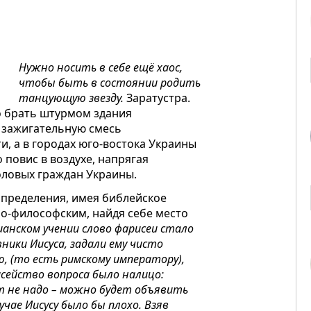
Нужно носить в себе ещё хаос,
чтобы быть в состоянии родить
танцующую звезду.
Заратустра.
о брать штурмом здания
и зажигательную смесь
и, а в городах юго-востока Украины
 повис в воздухе, напрягая
оловых граждан Украины.
определения, имея библейское
о-философским, найдя себе место
ианском учении слово фарисеи стало
ики Иисуса, задали ему чисто
, (то есть римскому императору),
сейство вопроса было налицо:
т не надо – можно будет объявить
чае Иисусу было бы плохо. Взяв