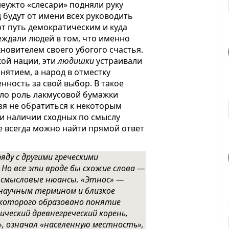
неужто «слесари» подняли руку
д будут от имени всех руководить
от путь демократическим и куда
еждали людей в том, что именно
хновителем своего убогого счастья.
кой нации, эти
людишки
устраивали
ятием, а народ в отместку
нность за свой выбор. В такое
ало роль лакмусовой бумажки
зя не обратиться к некоторым
и наличии сходных по смыслу
не всегда можно найти прямой ответ
яду с другими греческими
. Но все эти вроде бы схожие слова —
ют смысловые нюансы. «Этнос» —
 научным термином и близкое
т которого образовано понятие
ический древнегреческий корень,
», означал «населенную местность»,