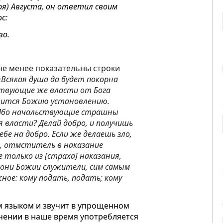
ря) Августа, он ответил своим
с:
во.
не менее показательны строки
Всякая душа да будет покорна
ствующие же власти от Бога
вится Божию установлению.
. Ибо начальствующие страшны
ся власти? Делай добро, и получишь
ебе на добро. Если же делаешь зло,
га, отмститель в наказание
 только из [страха] наказания,
о они Божии служители, сим самым
ое: кому подать, подать; кому
м языком и звучит в упрощенном
ачении в наше время употребляется