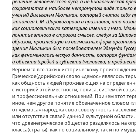
решение человеческого духа, а не биологическая пре
сохраняются в наиболее нетронутом виде только в
ученый
Вильгельм Мюльман
, который считал себя 
этнолога С.М. Широкогорова и признавал, что поза
как социологическую категорию именно у него. Мю
понятие этноса в строгом смысле, следуя за Широк
образом, простейшую из возможных форм организац
зрения Мюльман был последователем Эдмунда Гуссе
как феноменологическую данность, которая фунда
и объекта (среды) и субъекта (человека) и предше
Вернемся все-таки к историческому происхождени
Греческое(дорийское) слово «демос» являлось те
как общность людей проживающих на определенн
с историей этой местности, полиса, системой соци
и профессиональных отношений. Причем этот тер
иное, чем другое понятие обозначенное словом «
от «демоса» народ, как всю совокупность населени
или отсутствия связей данной культурной области.
что древнегреческое общество разделялось на оп
класса(страты), как по социальному, так и по иму