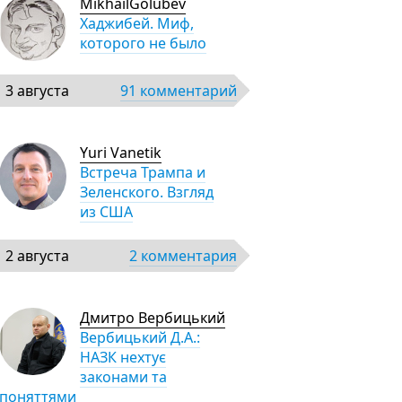
MikhailGolubev
Хаджибей. Миф,
которого не было
3 августа
91 комментарий
Yuri Vanetik
Встреча Трампа и
Зеленского. Взгляд
из США
2 августа
2 комментария
Дмитро Вербицький
Вербицький Д.А.:
НАЗК нехтує
законами та
поняттями