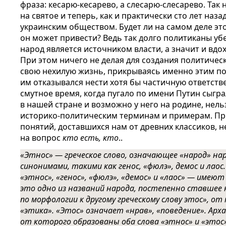
фраза: кесарю-кесарево, а слесарю-слесарево. Так 
на святое и теперь, как и практически сто лет наза
украинским обществом. Будет ли на самом деле эт
он может привести? Ведь так долго политиканы уб
народ является источником власти, а значит и вдо
При этом ничего не делая для создания политичес
свою нехилую жизнь, прикрываясь именно этим пон
им отказывался нести хотя бы частичную ответстве
смутное время, когда пугало по имени Путин сыгр
в нашей стране и возможно у него на родине, нель
историко-политическим терминам и примерам. Пр
понятий, доставшихся нам от древних классиков, 
на вопрос
кто есть, кто
..
«Этнос» — греческое слово, означающее «народ» нар
синонимами, такими как генос, «фюлэ», демос и лаос
«этнос», «генос», «фюлэ», «демос» и «лаос» — име
это одно из названий народа, постепенно ставшее
по морфологии к другому греческому слову этос», о
«этика». «Этос» означает «нрав», «поведение». Арха
от которого образованы оба слова «этнос» и «этос