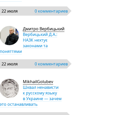
22 июля
0 комментариев
Дмитро Вербицький
Вербицький Д.А.:
НАЗК нехтує
законами та
поняттями
22 июля
0 комментариев
MikhailGolubev
Шквал ненависти
к русскому языку
в Украине — зачем
это останавливать