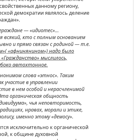
 свойственных данному региону,
еской демократии являлось деление
раждан».
е-граждане — «идиотес»…
 всякий, кто с полным основанием
ывно и прямо связан с родиной — т.е.
»( «афнинянином») надо было
 «Гражданство» мыслилось,
лубоко автохтонное.
инонимом слова «этнос». Таким
ак участие в управлении
стие в нем особой и нерасчленимой
 Эта органическая общность
дивидуума», чья неповторимость,
адициях, нравах, морали и этике,
олису, именно этому «демосу».
ятся исключительно к органической
рой, к общине духовной