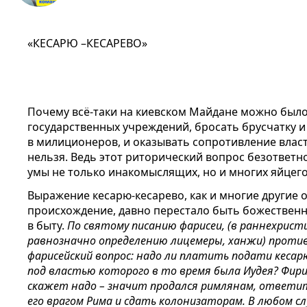
«КЕСАРЮ –КЕСАРЕВО»
Почему всё-таки на киевском Майдане можно был
государственных учреждений, бросать брусчатку 
в милиционеров, и оказывать сопротивление власт
нельзя. Ведь этот риторический вопрос безответно
умы не только инакомыслящих, но и многих яйцег
Выражение кесарю-кесарево, как и многие другие 
происхождение, давно перестало быть божественн
в быту.
По святому писанию фарисеи, (в раннехрист
равнозначно определению лицемеры, ханжи) противн
фарисейский вопрос: надо ли платить подати кесарю
под властью которого в то время была Иудея? Фири
скажет надо – значит продался римлянам, ответи
его врагом Рима и сдать колонизаторам. В любом слу