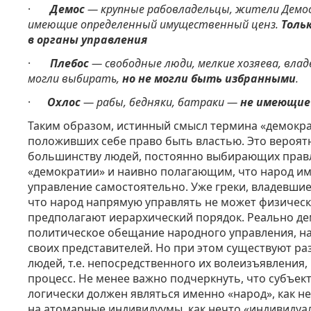
·
Демос
— крупные рабовладельцы, жители Демос
имеющие определенный имущественный ценз.
Толь
в органы управления
·
Плебос
— свободные люди, мелкие хозяева, вла
могли выбирать,
но не могли быть избранными
.
·
Охлос
— рабы, бедняки, батраки —
не имеющие 
Таким образом, истинный смысл термина «демокра
положивших себе право быть властью. Это вероя
большинству людей, постоянно выбирающих прав
«демократии» и наивно полагающим, что народ им
управление самостоятельно. Уже греки, владевшие
что народ напрямую управлять не может физически
предполагают иерархический порядок. Реально де
политическое обещание народного управления, на
своих представителей. Но при этом существуют р
людей, т.е. непосредственного их волеизъявления
процесс.
Не менее важно подчеркнуть, что субъек
логически должен являться именно «народ», как н
на атомарные индивидуумы, как нечто «индивидуа