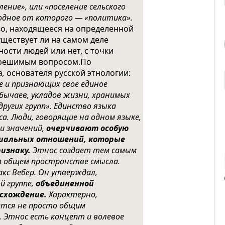
ение», или «поселение сельского
зводное от которого — «политика».
во, находящееся на определенной
уществует ли на самом деле
ости людей или нет, с точки
азрешимым вопросом.
По
а
,
основателя русской этнологии:
е и признающих свое единое
бычаев, укладов жизни, хранимых
ругих групп». Единство языка
. Люди, говорящие на одном языке,
 и значений,
очерчивают особую
оциальных отношений, которые
изнаку.
Этнос создает тем самым
в общем пространстве смысла.
кс Вебер. Он утверждал,
й группе,
объединенной
схождение.
Характерно,
яется не просто общим
. Этнос есть концепт и волевое