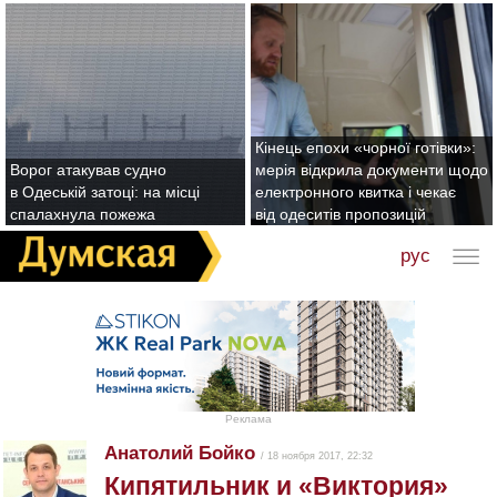
Кінець епохи «чорної готівки»:
Ворог атакував судно
мерія відкрила документи щодо
в Одеській затоці: на місці
електронного квитка і чекає
спалахнула пожежа
від одеситів пропозицій
рус
Реклама
Анатолий Бойко
/ 18 ноября 2017, 22:32
Кипятильник и «Виктория»