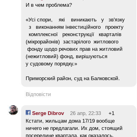
И в чем проблема?
«Усі спори, які виникають у зв'язку
з виконанням інвестиційного проекту
комплексної реконструкції кварталів
(мікрорайонів) застарілого житлового
фонду щодо речових прав на житловий
(нежитловий) фонд, вирішуються
у судовому порядку.»
Приморский район, суд на Балковской.
Відповісти
Serge Dibrov
26 апр, 22:33
+1
Кстати, жильцам дома 17/19 вообще
ничего не предлагали. Их дом, стоящий
посередине квартала, как оказалось,