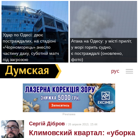
Удар по Одесі: двоє
постраждалих, на стадіоні
Атака на Одесу: у місті приліт,
«Чорноморець» знесло
у морі горить судно,
частину даху, суботній матч
є постраждалі (оновлено,
під загрозою
фото)
рус
Реклама
Сергій Дібров
/ 26 апреля 2013, 15:44
Климовский квартал: «уборка