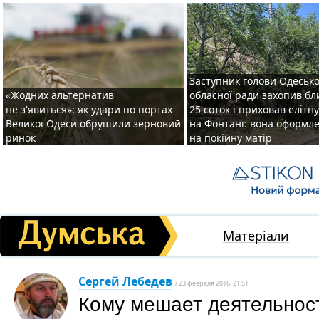
Заступник голови Одесько
«Жодних альтернатив
обласної ради захопив бл
не з'явиться»: як удари по портах
25 соток і приховав елітн
Великої Одеси обрушили зерновий
на Фонтані: вона оформл
ринок
на покійну матір
Матеріали
Сергей Лебедев
/ 23 февраля 2016, 21:51
Кому мешает деятельнос