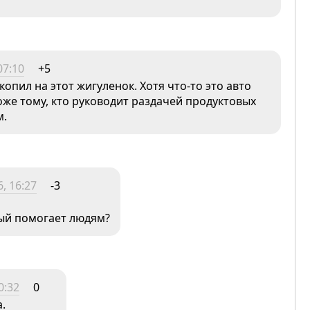
07:10
+5
копил на этот жигуленок. Хотя что-то это авто
оже тому, кто руководит раздачей продуктовых
м.
, 16:27
-3
рый помогает людям?
0:32
0
.