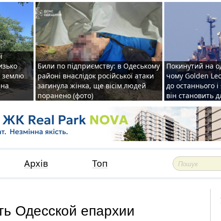
ї
изько
Били по підприємству: в Одеському
Покинутий на о
у землю
районі внаслідок російської атаки
чому Golden Le
ена
загинула жінка, ще вісім людей
до останнього і
поранено (фото)
він становить 
Архів
Топ
ть Одесской епархии