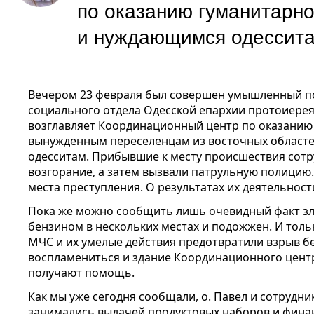
по оказанию гуманитарн
и нуждающимся одессит
Вечером 23 февраля был совершен умышленный п
социального отдела Одесской епархии протоиере
возглавляет Координационный центр по оказани
вынужденным переселенцам из восточных област
одесситам. Прибывшие к месту происшествия сот
возгорание, а затем вызвали патрульную полицию.
места преступления. О результатах их деятельнос
Пока же можно сообщить лишь очевидный факт зл
бензином в нескольких местах и подожжен. И тол
МЧС и их умелые действия предотвратили взрыв бе
воспламениться и здание Координационного цент
получают помощь.
Как мы уже сегодня сообщали, о. Павел и сотрудни
занимались выдачей продуктовых наборов и фин