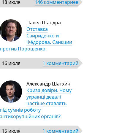
18 июля
146 комментариев
Павел Шандра
Отставка
Свириденко и
Фёдорова. Санкции
против Порошенко.
16 июля
1 комментарий
Александр Шатхин
Криза довіри. Чому
українці дедалі
частіше ставлять
під сумнів роботу
антикорупційних органів?
15 июля
1 комментарий