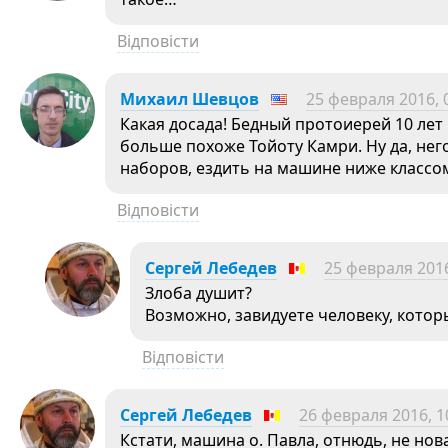
Відповісти
Михаил Шевцов
25 февраля 2016, 
Какая досада! Бедный протоиерей 10 лет 
больше похоже Тойоту Камри. Ну да, нег
наборов, ездить на машине ниже классо
Відповісти
Сергей Лебедев
25 февраля 2016
Злоба душит?
Возможно, завидуете человеку, кото
Відповісти
Сергей Лебедев
26 февраля 2016, 1
Кстати, машина о. Павла, отнюдь, не нова