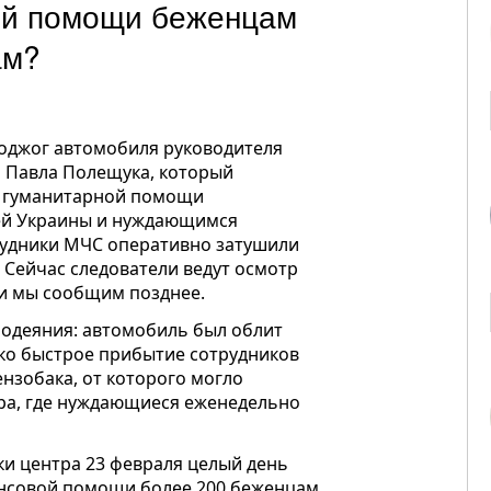
ой помощи беженцам
ам?
оджог автомобиля руководителя
я Павла Полещука, который
ю гуманитарной помощи
ей Украины и нуждающимся
рудники МЧС оперативно затушили
 Сейчас следователи ведут осмотр
ти мы сообщим позднее.
одеяния: автомобиль был облит
ько быстрое прибытие сотрудников
нзобака, от которого могло
ра, где нуждающиеся еженедельно
ки центра 23 февраля целый день
ансовой помощи более 200 беженцам