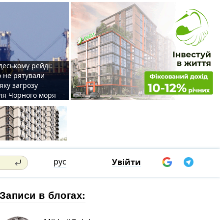
деському рейді:
o не рятували
 яку загрозу
для Чорного моря
рус
Увійти
Записи в блогах: