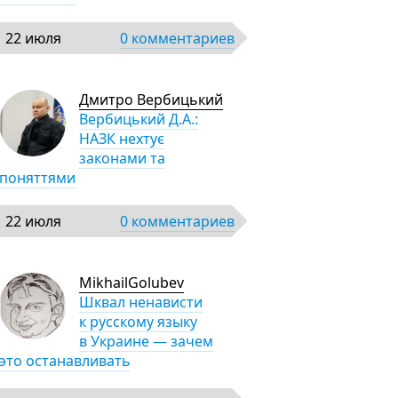
22 июля
0 комментариев
Дмитро Вербицький
Вербицький Д.А.:
НАЗК нехтує
законами та
поняттями
22 июля
0 комментариев
MikhailGolubev
Шквал ненависти
к русскому языку
в Украине — зачем
это останавливать