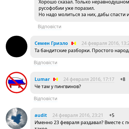
Хорошо сказал. Только неравнодушному
русофобии уже поразил.
Но надо молиться за них, дабы спасти и
Відповісти
Семен Гризло
24 февраля 2016, 13:
Та бандитские разборки. Простого народ
Відповісти
Lumar
24 февраля 2016, 17:17
+8
Че там у пингвинов?
Відповісти
audit
24 февраля 2016, 23:21
+5
Именно 23 февраля раздавал? Вместе с п
такое…