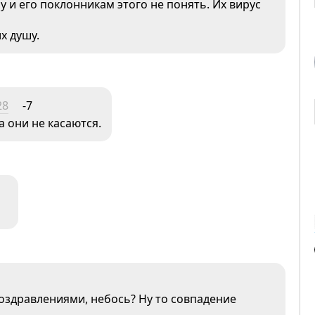
 и его поклонникам этого не понять. Их вирус
х душу.
28
-7
а они не касаются.
оздравлениями, небось? Ну то совпадение