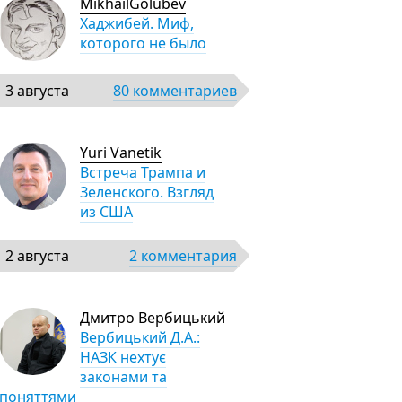
MikhailGolubev
Хаджибей. Миф,
которого не было
3 августа
80 комментариев
Yuri Vanetik
Встреча Трампа и
Зеленского. Взгляд
из США
2 августа
2 комментария
Дмитро Вербицький
Вербицький Д.А.:
НАЗК нехтує
законами та
поняттями