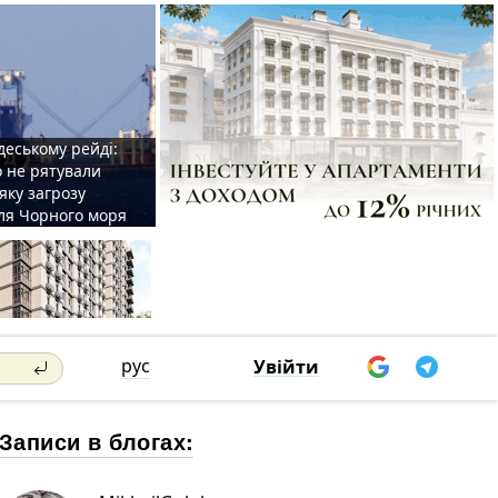
деському рейді:
o не рятували
 яку загрозу
для Чорного моря
рус
Увійти
Записи в блогах: