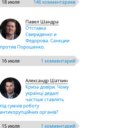
18 июля
146 комментариев
Павел Шандра
Отставка
Свириденко и
Фёдорова. Санкции
против Порошенко.
16 июля
1 комментарий
Александр Шатхин
Криза довіри. Чому
українці дедалі
частіше ставлять
під сумнів роботу
антикорупційних органів?
15 июля
1 комментарий