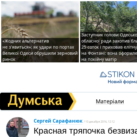
Заступник голови Одесько
«Жодних альтернатив
обласної ради захопив бл
не з'явиться»: як удари по портах
25 соток і приховав елітн
Великої Одеси обрушили зерновий
на Фонтані: вона оформл
ринок
на покійну матір
Матеріали
Сергей Сарафанюк
/ 10 декабря 2016, 12:12
Красная тряпочка безвиз