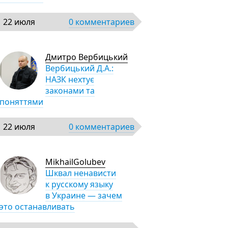
22 июля
0 комментариев
Дмитро Вербицький
Вербицький Д.А.:
НАЗК нехтує
законами та
поняттями
22 июля
0 комментариев
MikhailGolubev
Шквал ненависти
к русскому языку
в Украине — зачем
это останавливать