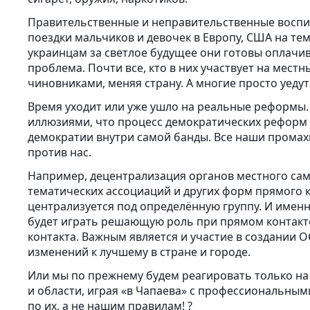
Правительственные и неправительственные воспи
поездки мальчиков и девочек в Европу, США на тем
украинцам за светлое будущее они готовы оплачив
проблема. Почти все, кто в них участвует на мест
чиновниками, меняя страну. А многие просто уедут 
Время уходит или уже ушло на реальные реформы.
иллюзиями, что процесс демократических реформ 
демократии внутри самой банды. Все наши промах
против нас.
Например, децентрализация органов местного са
тематических ассоциаций и других форм прямого 
централизуется под определённую группу. И имен
будет играть решающую роль при прямом контакте
контакта. Важным является и участие в создании О
изменений к лучшему в стране и городе.
Или мы по прежнему будем реагировать только на
и области, играя «в Чапаева» с профессиональны
по их, а не нашим правилам! ?