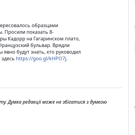
тересовалось образцами
. Просили показать 8-
вры Кадорр на Гагаринском плато,
 Французский бульвар. Врядли
явно будут знать, кто руководил
В здесь
https://goo.gl/kHPO7j
.
. Думка редакції може не збігатися з думкою