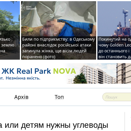
ї
изько
Били по підприємству: в Одеському
Покинутий на о
у землю
районі внаслідок російської атаки
чому Golden Le
ена
загинула жінка, ще вісім людей
до останнього і
поранено (фото)
він становить 
Архів
Топ
а или детям нужны углеводы