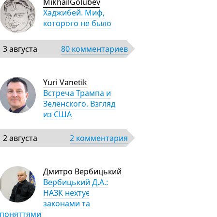
MikhailGolubev
Хаджибей. Миф,
которого не было
3 августа
80 комментариев
Yuri Vanetik
Встреча Трампа и
Зеленского. Взгляд
из США
2 августа
2 комментария
Дмитро Вербицький
Вербицький Д.А.:
НАЗК нехтує
законами та
поняттями