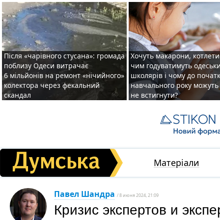
Після «чарівного стусана»: громада
Хочуть макарони, котлети 
поблизу Одеси витрачає
чим годуватимуть одеськ
6 мільйонів на ремонт «нічийного»
школярів і чому до почат
колектора через фекальний
навчального року можуть
скандал
не встигнути?
Матеріали
Павел Шандра
/ 8 июня 2024, 21:09
Кризис экспертов и экспе