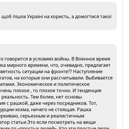
 щоб пішла Україні на користь, а домогтися такої
о говорится в условиях войны. В Военное время
ка мирного времени, что, очевидно, предлагает
осветность ситуации на фронте?? Наступление
татов, на которые они рассчитывали. Выбивается
мпами. Экономическое и политическое
чень плохое , то плохое точно. И тенденция
 реальность. Тем более, нет основы
ия с рашкой, даже через посредников. Тот,
 Турции-хохма, ничего не стоящая. Рашка
черкиваю, серьезным и реалистичным
втор статьи.Это если посмотреть на вещи
аких-то «простых людей». Кто эти простые люди,