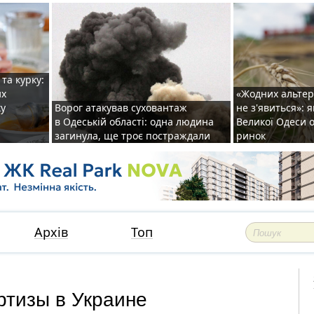
та курку:
их
«Жодних альте
ку
Ворог атакував суховантаж
не з'явиться»: 
в Одеській області: одна людина
Великої Одеси
загинула, ще троє постраждали
ринок
Архів
Топ
ртизы в Украине