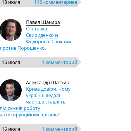
18 июля
146 комментариев
Павел Шандра
Отставка
Свириденко и
Фёдорова. Санкции
против Порошенко.
16 июля
1 комментарий
Александр Шатхин
Криза довіри. Чому
українці дедалі
частіше ставлять
під сумнів роботу
антикорупційних органів?
15 июля
1 комментарий