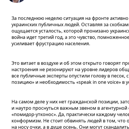
За последнюю неделю ситуация на фронте активно 
украинских публичных людей. Оставляя за скобка
ощущается усталость, которой пронизано украин
война идет третий год, а это чувство, помноженно
усиливает фрустрацию населения.
Это витает в воздухе и об этом открыто говорят пр
настроения не резонируют на уровне лидеров общ
все публичные эксперты опустили голову в песок, 
позицию» и необходимость «speak in one voice» в 
На самом деле у них нет гражданской позиции, зат
и наутро проснуться важным звеном в агентурной
«помидор-утконос». Да, практически каждому чел
конформизм. Не стоит обвинять людей в том, что 
на носу очки, а в душе осень. Они могут скандали