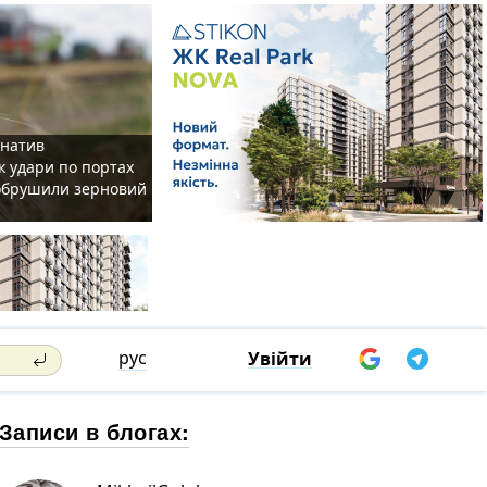
рнатив
як удари по портах
 обрушили зерновий
рус
Увійти
Записи в блогах: