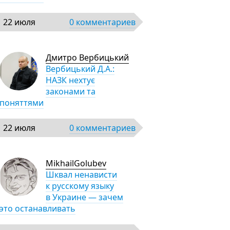
22 июля
0 комментариев
Дмитро Вербицький
Вербицький Д.А.:
НАЗК нехтує
законами та
поняттями
22 июля
0 комментариев
MikhailGolubev
Шквал ненависти
к русскому языку
в Украине — зачем
это останавливать