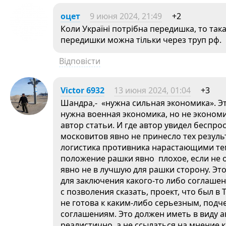
оцет
9 июня 2024, 21:49
+2
Коли Україні потрібна передишка, то така
передишки можна тільки через труп рф.
Відповісти
Victor 6932
13 июня 2024, 01:04
+3
Шандра,- «нужна сильная экономика». Эт
нужна военная экономика, но не экономи
автор статьи. И где автор увидел беспр
московитов явно не принесло тех резуль
логистика противника нарастающими те
положение рашки явно плохое, если не о
явно не в лучшую для рашки сторону. Это
для заключения какого-то либо соглашен
с позволения сказать, проект, что был в
не готова к каким-либо серьезным, под
соглашениям. Это должен иметь в виду а
реалистично, а не ссылаться на мнение к