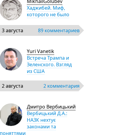
MikhailGolubev
Хаджибей. Миф,
которого не было
3 августа
89 комментариев
Yuri Vanetik
Встреча Трампа и
Зеленского. Взгляд
из США
2 августа
2 комментария
Дмитро Вербицький
Вербицький Д.А.:
НАЗК нехтує
законами та
поняттями