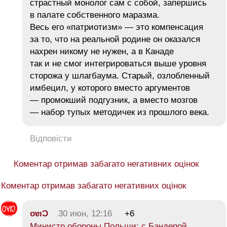
страстный монолог сам с собой, запершись
в палате собственного маразма.
Весь его «патриотизм» — это компенсация
за то, что на реальной родине он оказался
нахрен никому не нужен, а в Канаде
так и не смог интегрироваться выше уровня
сторожа у шлагбаума. Старый, озлобленный
имбецил, у которого вместо аргументов
— промокший подгузник, а вместо мозгов
— набор тупых методичек из прошлого века.
Відповісти
Коментар отримав забагато негативних оцінок
Коментар отримав забагато негативних оцінок
oɐıƆ
30 июн, 12:16
+6
Министр обороны Польши: с Бандерой