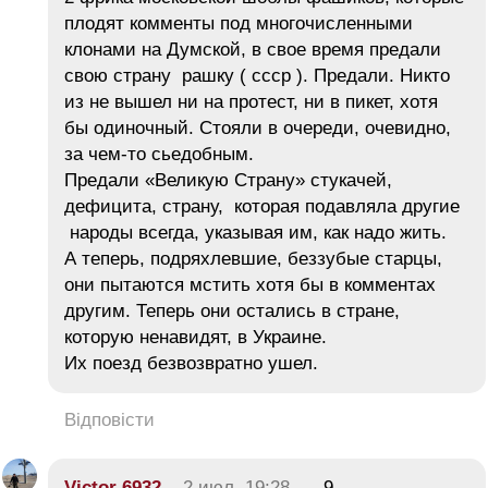
плодят комменты под многочисленными
клонами на Думской, в свое время предали
свою страну рашку ( ссср ). Предали. Никто
из не вышел ни на протест, ни в пикет, хотя
бы одиночный. Стояли в очереди, очевидно,
за чем-то сьедобным.
Предали «Великую Страну» стукачей,
дефицита, страну, которая подавляла другие
народы всегда, указывая им, как надо жить.
А теперь, подряхлевшие, беззубые старцы,
они пытаются мстить хотя бы в комментах
другим. Теперь они остались в стране,
которую ненавидят, в Украине.
Их поезд безвозвратно ушел.
Відповісти
Victor 6932
2 июл, 19:28
-9