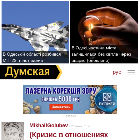
В Одесі частина міста
В Одеській області розбився
залишилася без світла через
МіГ-29: пілот вижив
аварію (оновлено)
рус
Реклама
MikhailGolubev
/ 26 июня, 15:45
(Кризис в отношениях