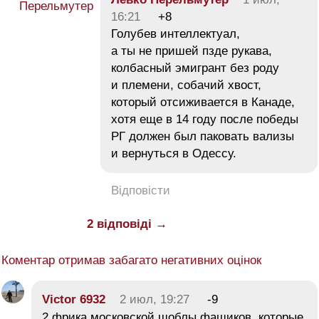
16:21
+8
Голубев интеллектуал,
а ты не пришей пзде рукава,
колбасный эмигрант без роду
и племени, собачий хвост,
который отсиживается в Канаде,
хотя еще в 14 году после победы
РГ должен был паковать вализы
и вернуться в Одессу.
Відповісти
2 відповіді →
Коментар отримав забагато негативних оцінок
Victor 6932
2 июл, 19:27
-9
2 фрика московской шоблы фашиков, которые