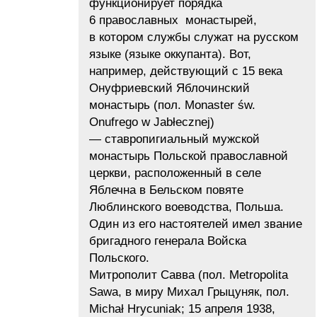
функционирует порядка
6 православных монастырей,
в котором службы служат на русском
языке (языке оккупанта). Вот,
например, действующий с 15 века
Онуфриевский Яблочинский
монастырь (пол. Monaster św.
Onufrego w Jabłecznej)
— ставропигиальный мужской
монастырь Польской православной
церкви, расположенный в селе
Яблечна в Бельском повяте
Люблинского воеводства, Польша.
Один из его настоятелей имел звание
бригадного генерала Войска
Польского.
Митрополит Савва (пол. Metropolita
Sawa, в миру Михал Грыцуняк, пол.
Michał Hrycuniak; 15 апреля 1938,