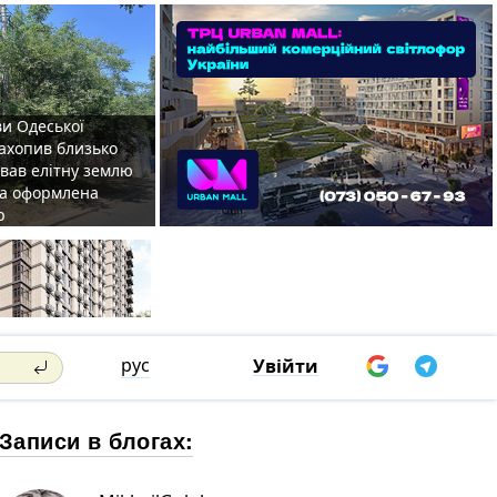
ви Одеської
захопив близько
овав елітну землю
на оформлена
р
рус
Увійти
Записи в блогах: