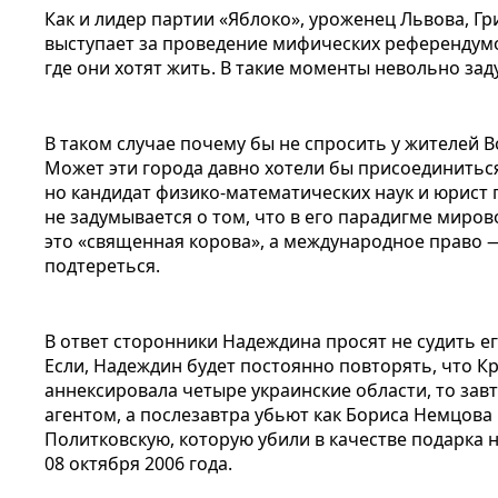
Как и лидер партии «Яблоко», уроженец Львова, Г
выступает за проведение мифических референдум
где они хотят жить. В такие моменты невольно за
В таком случае почему бы не спросить у жителей В
Может эти города давно хотели бы присоединиться
но кандидат физико-математических наук и юрист
не задумывается о том, что в его парадигме миро
это «священная корова», а международное право 
подтереться.
В ответ сторонники Надеждина просят не судить ег
Если, Надеждин будет постоянно повторять, что К
аннексировала четыре украинские области, то зав
агентом, а послезавтра убьют как Бориса Немцова
Политковскую, которую убили в качестве подарка 
08 октября 2006 года.