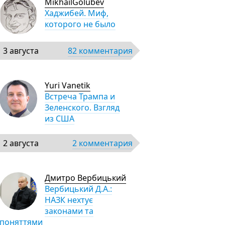
MikhailGolubev
Хаджибей. Миф,
которого не было
3 августа
82 комментария
Yuri Vanetik
Встреча Трампа и
Зеленского. Взгляд
из США
2 августа
2 комментария
Дмитро Вербицький
Вербицький Д.А.:
НАЗК нехтує
законами та
поняттями