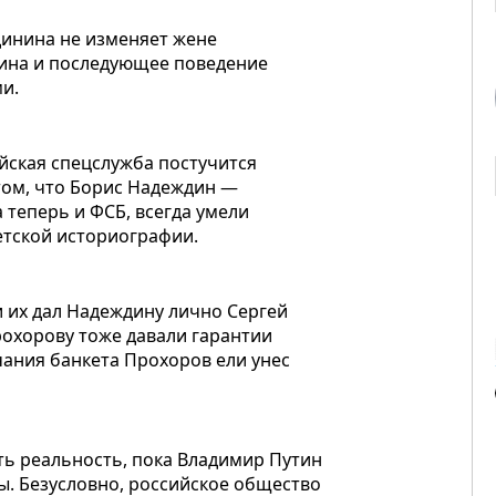
динина не изменяет жене
нина и последующее поведение
и.
ийская спецслужба постучится
 том, что Борис Надеждин —
 теперь и ФСБ, всегда умели
етской историографии.
и их дал Надеждину лично Сергей
Прохорову тоже давали гарантии
чания банкета Прохоров ели унес
ть реальность, пока Владимир Путин
ны. Безусловно, российское общество