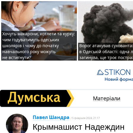
Хочуть макарони, котлети та курку:
чим годуватимуть одеських
школярів і чому до початку
Ворог атакував суховант
навчального року можуть
в Одеській області: одна
не встигнути?
загинула, ще троє постр
Матеріали
Павел Шандра
/ 5 февраля 2024, 21:17
Крымнашист Надеждин