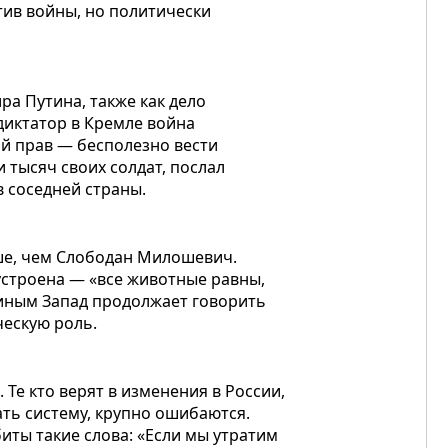
тив войны, но политически
а Путина, также как дело
диктатор в Кремле война
ий прав — бесполезно вести
 тысяч своих солдат, послал
 соседней страны.
ше, чем Слободан Милошевич.
устроена — «все животные равны,
утиным Запад продолжает говорить
ческую роль.
 Те кто верят в изменения в России,
вать систему, крупно ошибаются.
иты такие слова: «Если мы утратим