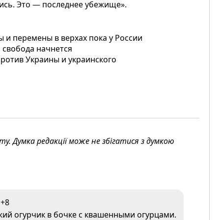
тись. Это — последнее убежище».
ы и перемены в верхах пока у России
, свобода начнется
против Украины и украинского
. Думка редакції може не збігатися з думкою
+8
ежий огурчик в бочке с квашенными огурцами.