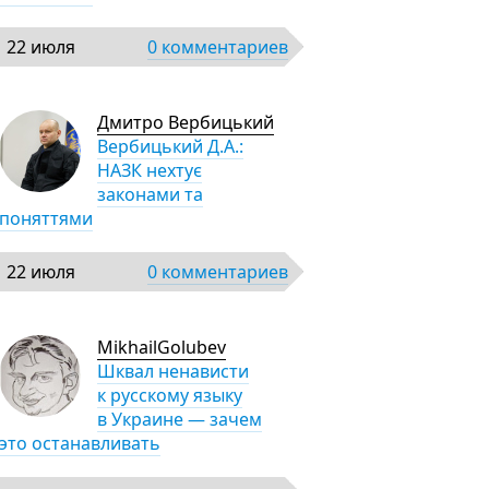
22 июля
0 комментариев
Дмитро Вербицький
Вербицький Д.А.:
НАЗК нехтує
законами та
поняттями
22 июля
0 комментариев
MikhailGolubev
Шквал ненависти
к русскому языку
в Украине — зачем
это останавливать