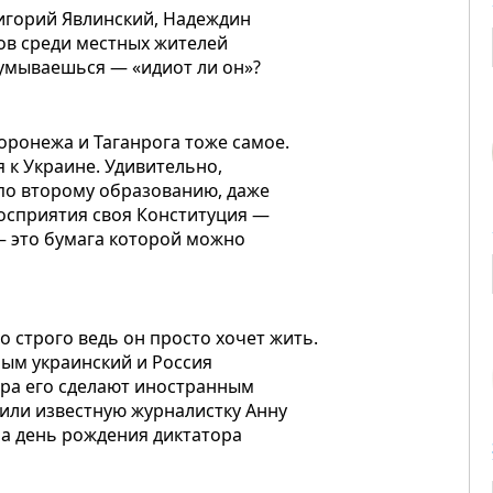
ригорий Явлинский, Надеждин
ов среди местных жителей
думываешься — «идиот ли он»?
оронежа и Таганрога тоже самое.
 к Украине. Удивительно,
 по второму образованию, даже
восприятия своя Конституция —
— это бумага которой можно
о строго ведь он просто хочет жить.
рым украинский и Россия
тра его сделают иностранным
 или известную журналистку Анну
на день рождения диктатора