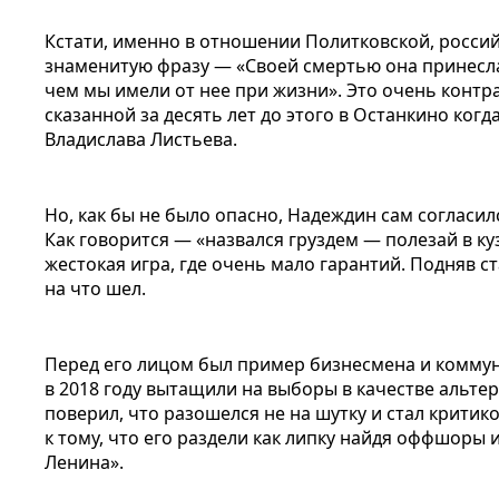
Кстати, именно в отношении Политковской, россий
знаменитую фразу — «Своей смертью она принесл
чем мы имели от нее при жизни». Это очень контр
сказанной за десять лет до этого в Останкино ког
Владислава Листьева.
Но, как бы не было опасно, Надеждин сам согласилс
Как говорится — «назвался груздем — полезай в ку
жестокая игра, где очень мало гарантий. Подняв с
на что шел.
Перед его лицом был пример бизнесмена и коммун
в 2018 году вытащили на выборы в качестве альтер
поверил, что разошелся не на шутку и стал критико
к тому, что его раздели как липку найдя оффшоры 
Ленина».