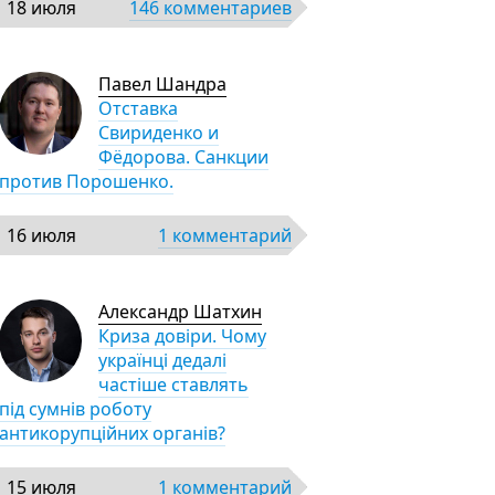
18 июля
146 комментариев
Павел Шандра
Отставка
Свириденко и
Фёдорова. Санкции
против Порошенко.
16 июля
1 комментарий
Александр Шатхин
Криза довіри. Чому
українці дедалі
частіше ставлять
під сумнів роботу
антикорупційних органів?
15 июля
1 комментарий