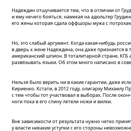
Надеждин отшучивается тем, что в отличии от Гру
и ему нечего бояться, намекая на адюльтер Груди
его жены которая сдала оффшоры мужа с потрохам
Но, это слабый аргумент. Когда какая-нибудь росс
в дверь к жене Надеждина, она даже признается в
американский шпион. В тоталитарной стране, КГБ а
развязывать языки. Об этом много написано в сов
Нельзя было верить ни в какие гарантии, даже есл
Кириенко. Кстати, в 2012 году, олигарху Михаилу 
с тем чтобы тот участвовал в выборах. После окон
ноги пока в его спину летели ножи и вилки.
Вне зависимости от результата нужно четко приня
у власти никакие уступки с его стороны невозмож