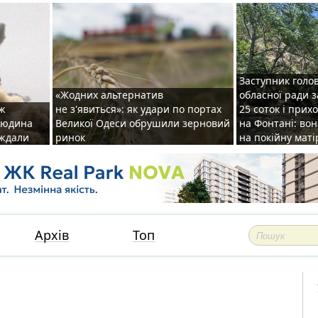
Заступник голо
«Жодних альтернатив
обласної ради 
аж
не з'явиться»: як удари по портах
25 соток і прих
 людина
Великої Одеси обрушили зерновий
на Фонтані: во
аждали
ринок
на покійну маті
Архів
Топ