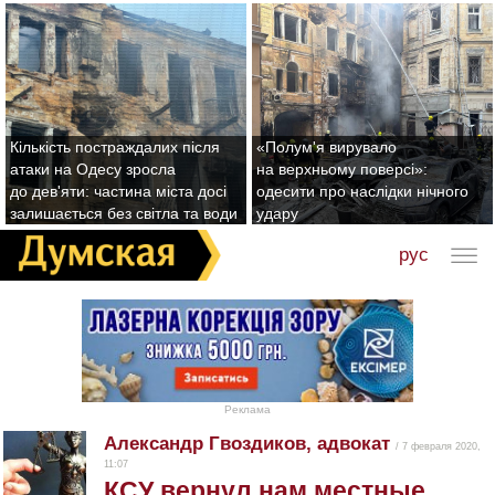
Кількість постраждалих після
«Полум'я вирувало
атаки на Одесу зросла
на верхньому поверсі»:
до дев'яти: частина міста досі
одесити про наслідки нічного
залишається без світла та води
удару
рус
Реклама
Александр Гвоздиков, адвокат
/ 7 февраля 2020,
11:07
КСУ вернул нам местные