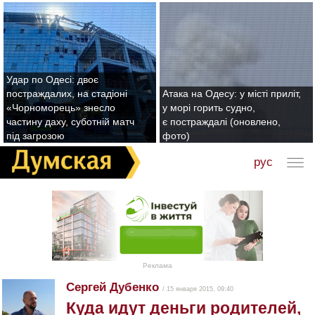
Удар по Одесі: двоє
постраждалих, на стадіоні
Атака на Одесу: у місті приліт,
«Чорноморець» знесло
у морі горить судно,
частину даху, суботній матч
є постраждалі (оновлено,
під загрозою
фото)
рус
Реклама
Сергей Дубенко
/ 15 января 2015, 09:40
Куда идут деньги родителей,