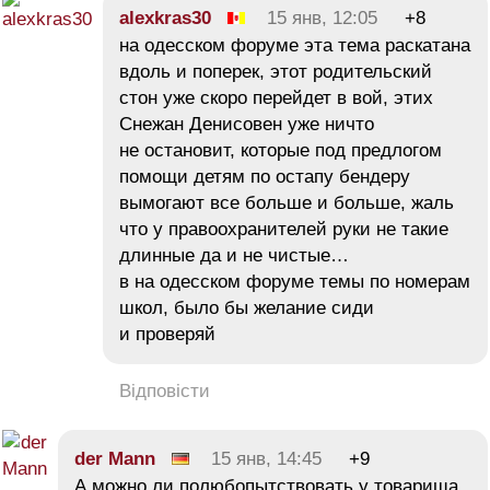
alexkras30
15 янв, 12:05
+8
на одесском форуме эта тема раскатана
вдоль и поперек, этот родительский
стон уже скоро перейдет в вой, этих
Снежан Денисовен уже ничто
не остановит, которые под предлогом
помощи детям по остапу бендеру
вымогают все больше и больше, жаль
что у правоохранителей руки не такие
длинные да и не чистые…
в на одесском форуме темы по номерам
школ, было бы желание сиди
и проверяй
Відповісти
der Mann
15 янв, 14:45
+9
А можно ли полюбопытствовать у товарища