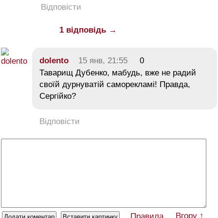
Відповісти
1 відповідь →
dolento
15 янв, 21:55
0
Таварищ Дубенко, мабудь, вже не радий
своїй дурнуватій саморекламі! Правда,
Сергійко?
Відповісти
Вгору ↑
Правила