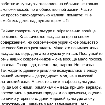
работники культуры оказались на обочине не только
экономической, но и общественной жизни. Часто
их просто снисходительно жалели, помните: «Не
смейтесь дети, над чужим горем…?»
Сейчас говорить о культуре и образовании вообще
не модно. Классическое искусство ценно своим
содержанием, но современное украинское общество
не способно его разглядеть. Мало кто понимает язык
искусства, ведь для этого нужно учиться. Послушайте
речь наших современников – она вообще мало похожа
на язык. Говор – да, сленг – да, жаргон. Но не язык.
Так когда-то древние римляне возмущались в эпоху
ранней империи – деградирует, мол, наш высокий
латинский язык. А вместе с ним и сфера культуры.
Ну да Бог с ними, римлянами – ведь пришли варвары,
поселились в римских городах и со временем, оценив
величие утерянного, дали мировой культуре эпоху
Возрождения. Давайте о нас задумаемся. Ведь