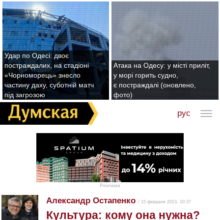
Удар по Одесі: двоє
постраждалих, на стадіоні
Атака на Одесу: у місті приліт,
«Чорноморець» знесло
у морі горить судно,
частину даху, суботній матч
є постраждалі (оновлено,
під загрозою
фото)
рус
Реклама
Александр Остапенко
/ 15 февраля 2013, 10:37
Культура: кому она нужна?