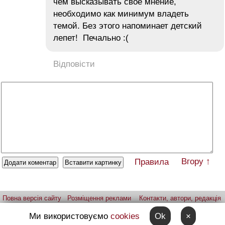
чем высказывать свое мнение,
необходимо как минимум владеть
темой. Без этого напоминает детский
лепет! Печально :(
Відповісти
Вгору ↑
Правила
Повна версія сайту
Розміщення реклами
Контакти, автори, редакція
Telegram-канал
Застосунок:
iPhone
Android
Ми використовуємо
cookies
Ok
×
Надіслати фото через telegram
Patreon