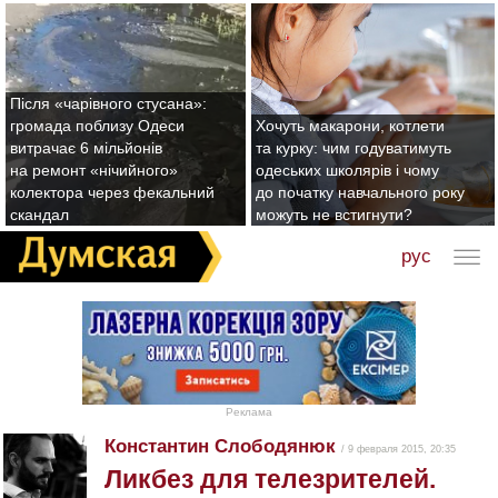
Після «чарівного стусана»:
громада поблизу Одеси
Хочуть макарони, котлети
витрачає 6 мільйонів
та курку: чим годуватимуть
на ремонт «нічийного»
одеських школярів і чому
колектора через фекальний
до початку навчального року
скандал
можуть не встигнути?
рус
Реклама
Константин Слободянюк
/ 9 февраля 2015, 20:35
Ликбез для телезрителей.