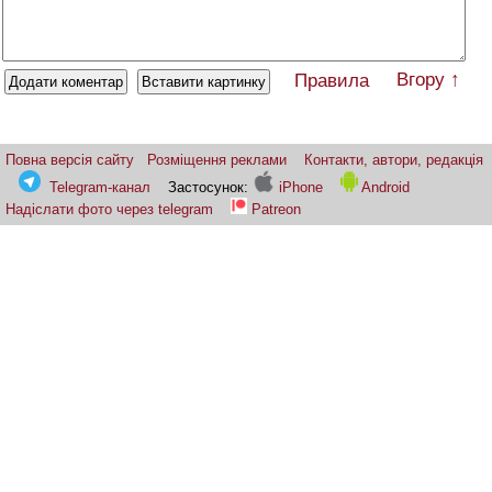
Вгору ↑
Правила
Повна версія сайту
Розміщення реклами
Контакти, автори, редакція
Telegram-канал
Застосунок:
iPhone
Android
Надіслати фото через telegram
Patreon