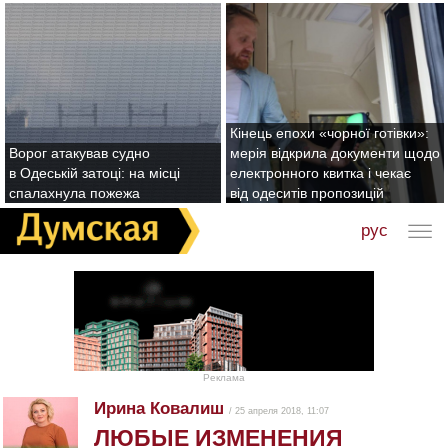
Кінець епохи «чорної готівки»:
Ворог атакував судно
мерія відкрила документи щодо
в Одеській затоці: на місці
електронного квитка і чекає
спалахнула пожежа
від одеситів пропозицій
рус
Реклама
Ирина Ковалиш
/ 25 апреля 2018, 11:07
ЛЮБЫЕ ИЗМЕНЕНИЯ