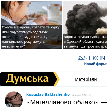
Хочуть макарони, котлети та курку:
чим годуватимуть одеських
школярів і чому до початку
Ворог атакував суховант
навчального року можуть
в Одеській області: одна
не встигнути?
загинула, ще троє постр
Матеріали
Rostislav Baklazhenko
/ 20 марта 2018, 16:11
«Магелланово облако» —