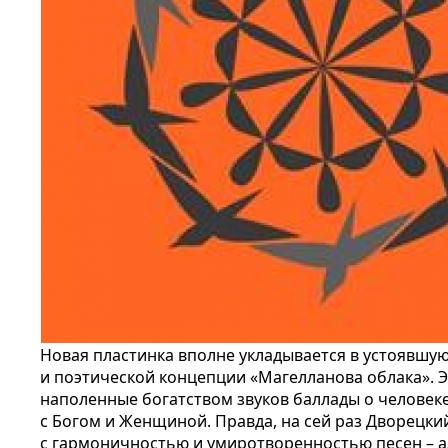
Новая пластинка вполне укладывается в устоявш
и поэтической концепции «Магелланова облака». Э
наполенные богатством звуков баллады о человеке
с Богом и Женщиной. Правда, на сей раз Дворецки
с гармоничностью и умиротворенностью песен – а