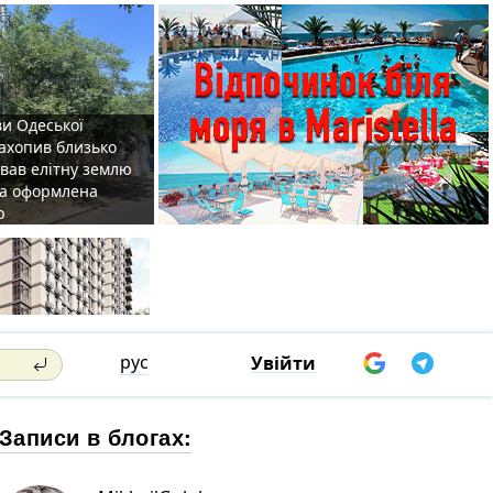
ви Одеської
захопив близько
овав елітну землю
на оформлена
р
рус
Увійти
Записи в блогах: