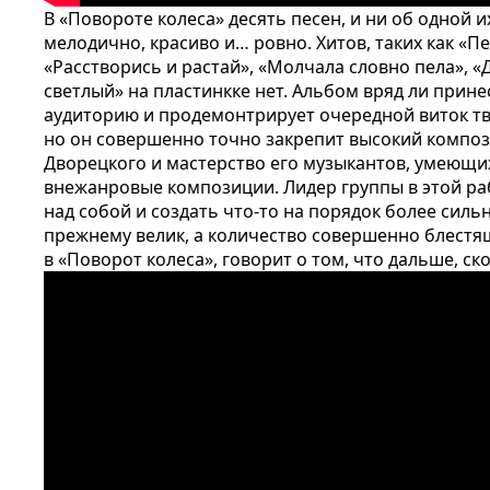
В «Повороте колеса» десять песен, и ни об одной и
мелодично, красиво и… ровно. Хитов, таких как «П
«Расстворись и растай», «Молчала словно пела», «
светлый» на пластинкке нет. Альбом вряд ли прин
аудиторию и продемонтрирует очередной виток тв
но он совершенно точно закрепит высокий композ
Дворецкого и мастерство его музыкантов, умеющи
внежанровые композиции. Лидер группы в этой ра
над собой и создать что-то на порядок более силь
прежнему велик, а количество совершенно блест
в «Поворот колеса», говорит о том, что дальше, ск