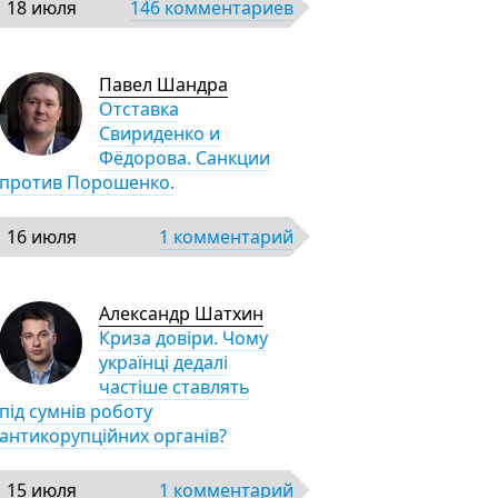
18 июля
146 комментариев
Павел Шандра
Отставка
Свириденко и
Фёдорова. Санкции
против Порошенко.
16 июля
1 комментарий
Александр Шатхин
Криза довіри. Чому
українці дедалі
частіше ставлять
під сумнів роботу
антикорупційних органів?
15 июля
1 комментарий