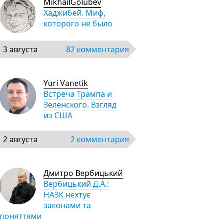
MikhailGolubev
Хаджибей. Миф,
которого не было
3 августа
82 комментария
Yuri Vanetik
Встреча Трампа и
Зеленского. Взгляд
из США
2 августа
2 комментария
Дмитро Вербицький
Вербицький Д.А.:
НАЗК нехтує
законами та
поняттями