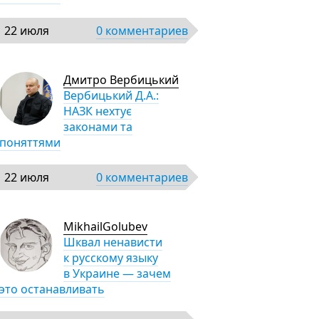
22 июля
0 комментариев
Дмитро Вербицький
Вербицький Д.А.:
НАЗК нехтує
законами та
поняттями
22 июля
0 комментариев
MikhailGolubev
Шквал ненависти
к русскому языку
в Украине — зачем
это останавливать