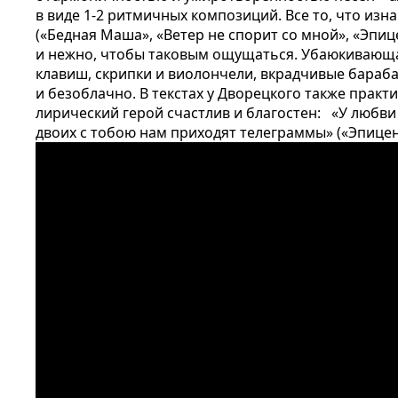
в виде 1-2 ритмичных композиций. Все то, что изн
(«Бедная Маша», «Ветер не спорит со мной», «Эпи
и нежно, чтобы таковым ощущаться. Убаюкивающа
клавиш, скрипки и виолончели, вкрадчивые бараб
и безоблачно. В текстах у Дворецкого также практ
лирический герой счастлив и благостен: «У любви
двоих с тобою
нам приходят телеграммы» («Эпицен