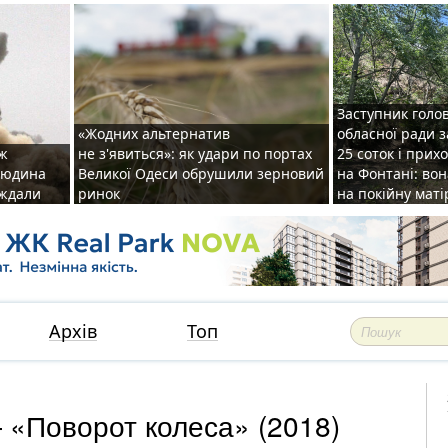
Заступник голо
«Жодних альтернатив
обласної ради 
аж
не з'явиться»: як удари по портах
25 соток і прих
 людина
Великої Одеси обрушили зерновий
на Фонтані: во
аждали
ринок
на покійну маті
Архів
Топ
 «Поворот колеса» (2018)