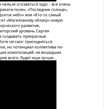
х нельзя отозваться худо – все очень
ерекати-поле», «Последнее солнце»,
Долгое небо» или «Кто-то самый
есет «Магелланову облаку» новую
орческого развития,
иторский уровень Сергея
х создавать прекрасные
боте не смог приподняться
ное, но потенциал коллектива по-
ящих комопозиций, не вошедших
орее всего, будет еще лучше…