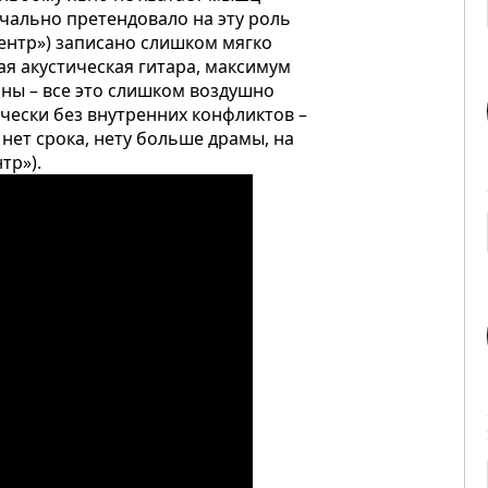
ачально претендовало на эту роль
центр») записано слишком мягко
я акустическая гитара, максимум
аны – все это слишком воздушно
ически без внутренних конфликтов –
 нет срока,
нету больше драмы,
на
тр»).