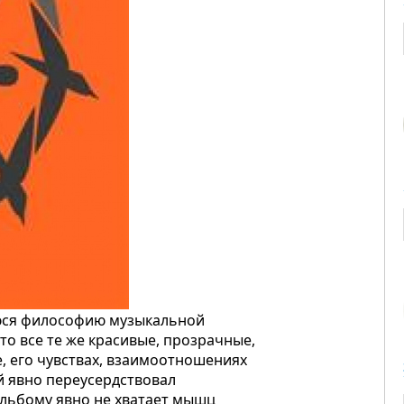
уюся философию музыкальной
то все те же красивые, прозрачные,
, его чувствах, взаимоотношениях
й явно переусердствовал
льбому явно не хватает мышц