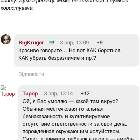
сайту. Думка редакції може не збігатися з думкою
користувача
RigKruger
3 апр, 13:09
+9
Красиво говорите… Но вот КАК бороться,
КАК убрать безразличие и пр.?
Відповісти
Tupop
3 апр, 13:14
+12
Ой, я Вас умоляю — какой там вирус?
Обычная местечковая тотальная
безнаказанность и культивируемое
отсутствие ответственности за свои дела,
порожденная окружающим холуйством.
Сидит, к примеру, ребенок в школе — амеба-