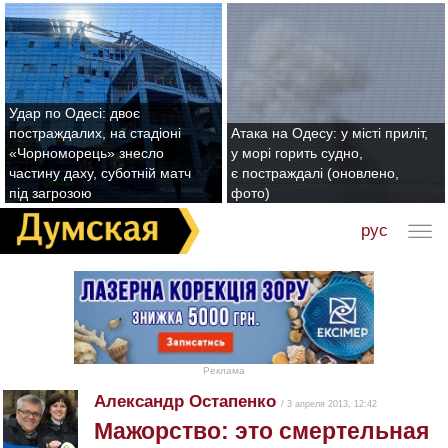
Удар по Одесі: двоє
постраждалих, на стадіоні
Атака на Одесу: у місті приліт,
«Чорноморець» знесло
у морі горить судно,
частину даху, суботній матч
є постраждалі (оновлено,
під загрозою
фото)
рус
Реклама
Александр Остапенко
/ 3 апреля 2013, 12:42
Мажорство: это смертельная