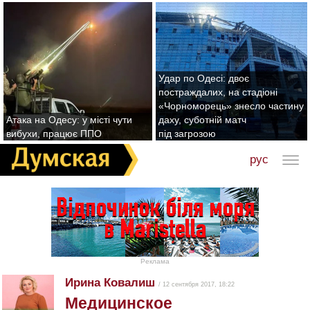
Удар по Одесі: двоє
постраждалих, на стадіоні
«Чорноморець» знесло частину
Атака на Одесу: у місті чути
даху, суботній матч
вибухи, працює ППО
під загрозою
рус
Реклама
Ирина Ковалиш
/ 12 сентября 2017, 18:22
Медицинское