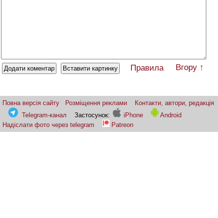
Вгору ↑
Правила
Повна версія сайту
Розміщення реклами
Контакти, автори, редакція
Telegram-канал
Застосунок:
iPhone
Android
Надіслати фото через telegram
Patreon