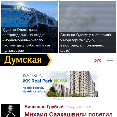
Удар по Одесі: двоє
постраждалих, на стадіоні
Атака на Одесу: у місті приліт,
«Чорноморець» знесло
у морі горить судно,
частину даху, суботній матч
є постраждалі (оновлено,
під загрозою
фото)
рус
Реклама
Вячеслав Грубый
/ 28 августа 2015, 11:15
Михаил Саакашвили посетил