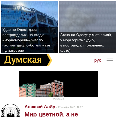
Удар по Одесі: двоє
постраждалих, на стадіоні
Атака на Одесу: у місті приліт,
«Чорноморець» знесло
у морі горить судно,
частину даху, суботній матч
є постраждалі (оновлено,
під загрозою
фото)
рус
Реклама
Алексей Албу
/ 22 ноября 2013, 19:22
Мир цветной, а не