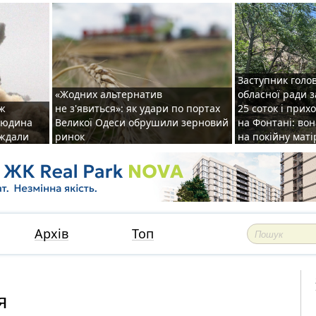
Заступник голо
«Жодних альтернатив
обласної ради 
аж
не з'явиться»: як удари по портах
25 соток і прих
 людина
Великої Одеси обрушили зерновий
на Фонтані: во
аждали
ринок
на покійну маті
Архів
Топ
я