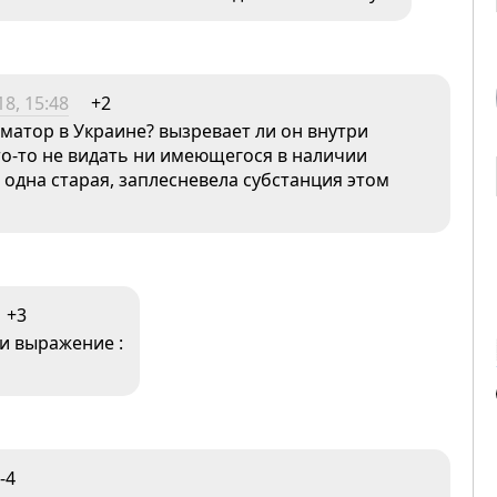
8, 15:48
+2
матор в Украине? вызревает ли он внутри
то-то не видать ни имеющегося в наличии
 одна старая, заплесневела субстанция этом
+3
и выражение :
-4