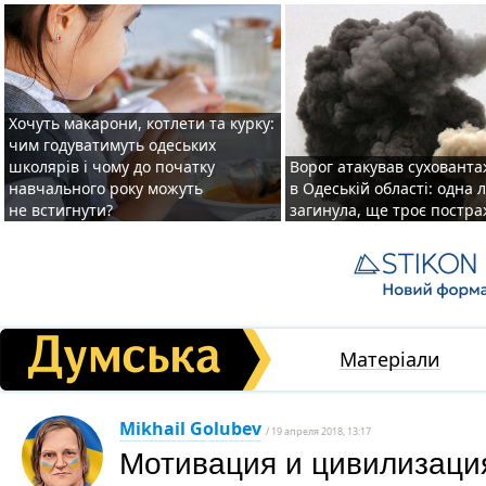
Хочуть макарони, котлети та курку:
чим годуватимуть одеських
школярів і чому до початку
Ворог атакував суховант
навчального року можуть
в Одеській області: одна
не встигнути?
загинула, ще троє постр
Матеріали
Mikhail Golubev
/ 19 апреля 2018, 13:17
Мотивация и цивилизаци