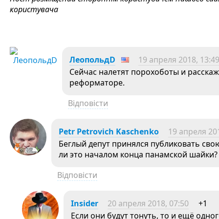
користувача
ЛеопольдD
19 апреля 2018, 13:4
Сейчас налетят порохоботы и расска
реформаторе.
Відповісти
Petr Petrovich Kaschenko
19 апреля 201
Беглый депут принялся публиковать свою 
ли это началом конца панамской шайки?
Відповісти
Insider
20 апреля 2018, 07:50
+1
Если они будут тонуть, то и ещё одно