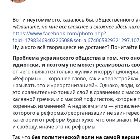
Вот и неутомимого, казалось бы, общественного а
«Извините, но мне всё сложнее и сложнее здесь нах
https://www.facebook.com/photo.php?
fbid=1798346940226508&set=a.674065829321297.10
Ну, а кого всё творящееся не достанет? Почитайте
Проблема украинского общества в том, что оно 
идиотски, и поэтому не может реализовать св
от чего являются только жулики и коррупционеры.
«Реформы» — хорошее слово, как и «перестройка»,
называть это и «реорганизацией». Однако, люди, 
это сравнительно тонкий слой в сравнении с мас
халявной гречки, и с массой пофигистов, которые 
коренных изменений. А над всем этим — управлен
которого в реформах/реорганизации не заинтерес
категории от реформ будет хуже, что они знают. М
и свободу, иначе это не реформы.
Так что
без политической воли на самой верш