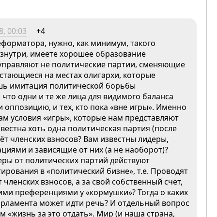
, 00:03
+4
еформатора, нужно, как минимум, такого
 изнутри, имеете хорошее образование
 управляют не политические партии, сменяющие
остающиеся на местах олигархи, которые
лишь имитация политической борьбы
 что одни и те же лица для видимого баланса
и оппозицию, и тех, кто пока «вне игры». Именно
м условия «игры», которые нам представляют
вестна хоть одна политическая партия (после
чёт членских взносов? Вам известны лидеры,
иями и зависящие от них (а не наоборот)?
деры от политических партий действуют
ирования в «политический бизне», т.е. Проводят
 членских взносов, а за свой собственный счёт,
ими преференциями у «кормушки»? Тогда о каких
арламента может идти речь? И отдельный вопрос
 «жизнь за это отдать». Мир (и наша страна,