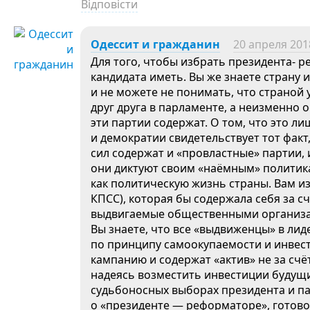
Відповісти
Одессит и гражданин
20 апреля 2018
Для того, чтобы избрать президента- р
кандидата иметь. Вы же знаете страну
и не можете не понимать, что страной
друг друга в парламенте, а неизменно 
эти партии содержат. О том, что это 
и демократии свидетельствует тот факт,
сил содержат и «провластные» партии, 
они диктуют своим «наёмным» политика
как политическую жизнь страны. Вам из
КПСС), которая бы содержала себя за с
выдвигаемые общественными организац
Вы знаете, что все «выдвиженцы» в ли
по принципу самоокупаемости и инвест
кампанию и содержат «актив» не за счёт
надеясь возместить инвестиции будущ
судьбоносных выборах президента и п
о «президенте — реформаторе», готовом