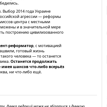
убедились.
ы
. Выбор 2014 года Украине
российской агрессии — реформы
омиссов центра с местными
рможены и в значительной мере
ить построению цивилизованного
ент-реформатор
, с мотивацией
кашвили, готовый жизнь
т такого человека — то останется
авима.
Останется продолжать
е имея шансов что-либо всерьёз
ква, ни что-либо ещё.
. Думка редакції може не збігатися з думкою