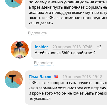
по моему мнению украина должна стать
а президент пусть выполняет формальны
реалиях это повод для всяких мутных шт
власть и сейчас вспоминает попереднико
хз шо делать
Відповісти
Insider
20 апреля 2018, 07:48
+2
У тебя кнопка Shift не работает?
Відповісти
Тёма Ласло
19 апреля 2018, 19:18
сейчас все говорят о вакарчуке на роль
как в германии хотя смотрел его встречу 
и кроме того что он не хочет быть през
не услышал