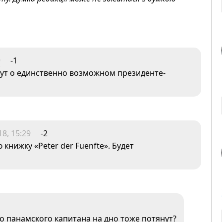
9
-1
жут о единственно возможном президенте-
8, 15:29
-2
книжку «Peter der Fuenfte». Будет
го панамского капитана на дно тоже потянут?