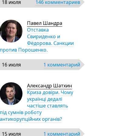
18 июля
146 комментариев
Павел Шандра
Отставка
Свириденко и
Фёдорова. Санкции
против Порошенко.
16 июля
1 комментарий
Александр Шатхин
Криза довіри. Чому
українці дедалі
частіше ставлять
під сумнів роботу
антикорупційних органів?
15 июля
1 комментарий