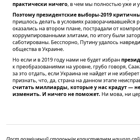
практически ничего
, в чем мы полностью уже и 
Поэтому президентские выборы-2019 критичн
пришлось делать в условиях разворачивавшейся 
оказались на втором плане, пострадали от компр
коррумпированными элитами, по итогу были зато
саботированы. Бесспорно, Путину удалось навред
общества в Украине.
Но если и в 2019 году нами не будет избран
презид
к преобразованиями на уровне, грубо говоря, Саа
за это отдать, если Украина не найдет и не избере
признать, что, да, страна на данном этапе неиспр
считать миллиарды, которые у нас крадут — н
изменить. И ничего не поможет.
Ни мова, ни цер
Пост розміщений стороннім користувачем нашого сайту