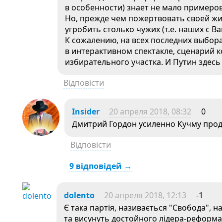
в особенности) знает не мало примеров
Но, прежде чем пожертвовать своей жиз
угробить столько чужих (т.е. наших с Ва
К сожалению, на всех последних выборах
в интерактивном спектакле, сценарий 
избирательного участка. И Путин здес
Відповісти
Insider
20 апреля 2018, 08:32
0
Дмитрий Гордон усиленно Кучму прод
Відповісти
9 відповідей →
dolento
20 апреля 2018, 12:13
-1
Є така партія, називається "Свобода", н
та висунуть достойного лідера-реформа