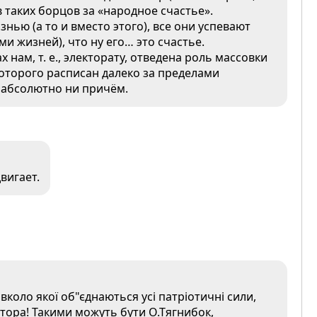
 таких борцов за «народное счастье».
нью (а то и вместо этого), все они успевают
ми жизней), что ну его… это счастье.
 нам, т. е., электорату, отведена роль массовки
которого расписан далеко за пределами
ь абсолютно ни причём.
вигает.
авколо якої об"єднаються усі патріотичні сили,
тора! Такими можуть бути О.Тягнибок,