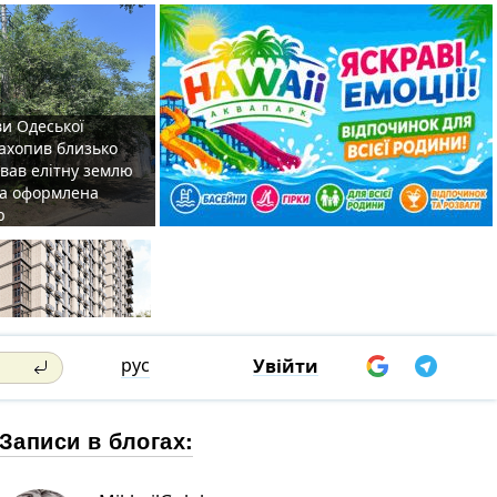
ви Одеської
захопив близько
овав елітну землю
на оформлена
р
рус
Увійти
Записи в блогах: