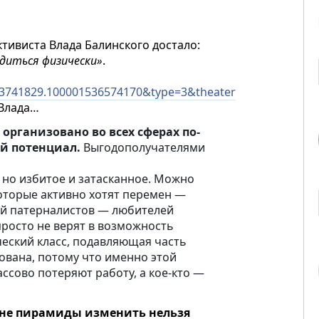
ктивиста Влада Балинского достало:
одиться физически»
.
73741829.100001536574170&type=3&theater
 Влада…
организовано во всех сферах по-
ой потенциал.
Выгодополучателями
 но избитое и затасканное. Можно
которые активно хотят перемен —
сой патерналистов — любителей
просто не верят в возможность
ческий класс, подавляющая часть
ована, потому что именно этой
ассово потеряют работу, а кое-кто —
ине пирамиды изменить нельзя