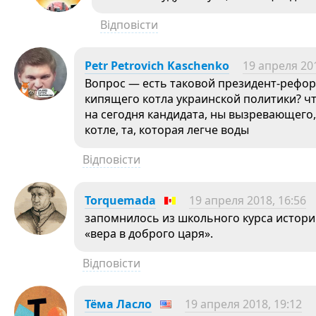
Відповісти
Petr Petrovich Kaschenko
19 апреля 201
Вопрос — есть таковой президент-рефор
кипящего котла украинской политики? ч
на сегодня кандидата, ны вызревающего,
котле, та, которая легче воды
Відповісти
Torquemada
19 апреля 2018, 16:56
запомнилось из школьного курса истори
«вера в доброго царя».
Відповісти
Тёма Ласло
19 апреля 2018, 19:12