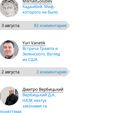
MikhailGolubev
Хаджибей. Миф,
которого не было
3 августа
82 комментария
Yuri Vanetik
Встреча Трампа и
Зеленского. Взгляд
из США
2 августа
2 комментария
Дмитро Вербицький
Вербицький Д.А.:
НАЗК нехтує
законами та
поняттями