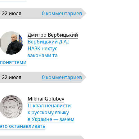
22 июля
0 комментариев
Дмитро Вербицький
Вербицький Д.А.:
НАЗК нехтує
законами та
поняттями
22 июля
0 комментариев
MikhailGolubev
Шквал ненависти
к русскому языку
в Украине — зачем
это останавливать