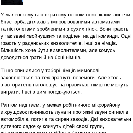
У маленькому гаю вкритому осіннім пожовклим листям
бігає юрба дітлахів з імпровізованими автоматами
та пістолетами зробленими з сухих гілок. Вони грають
у так звані «войнушки» та поділені на дві команди. Одні
грають у радянських визволителів, інші за німців.
Більшість хоче бути визволителями, але комусь
доводиться грати й на боці німців.
Ті що опинилися у таборі німців мимоволі
захоплюється та теж прагнуть перемоги. Але хтось
з авторитетів наголошує на правилах: німці не можуть
виграти. І всі з цим погоджуються.
Раптом над гаєм, у межах робітничого мікрорайону
з хрущовок починають лунати протяжні звуки сигналів
автомобілів, потягів та сирен заводів. Дві виховательки
дитячого садочку кличуть дітей своєї групи,