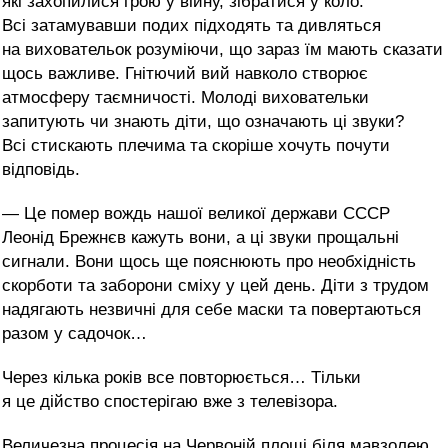
які захопилися грою у війну, зібратися у коло.
Всі затамувавши подих підходять та дивляться
на виховательок розуміючи, що зараз їм мають сказати
щось важливе. Гнітючий вий навколо створює
атмосферу таємничості. Молоді виховательки
запитують чи знають діти, що означають ці звуки?
Всі стискають плечима та скоріше хочуть почути
відповідь.
— Це помер вождь нашої великої держави СССР
Леонід Брежнєв кажуть вони, а ці звуки прощальні
сигнали. Вони щось ще пояснюють про необхідність
скорботи та заборони сміху у цей день. Діти з трудом
надягають незвичні для себе маски та повертаються
разом у садочок…
Через кілька років все повторюється… Тільки
я це дійство спостерігаю вже з телевізора.
Величезна процесія на Червоній площі біля мавзолею