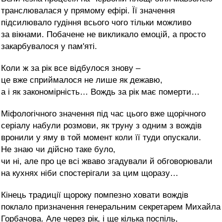
транслювалася у прямому ефірі. Її значення
підсилювало гудіння всього чого тільки можливо
за вікнами. Побачене не викликало емоцій, а просто
закарбувалося у пам'яті.
Коли ж за рік все відбулося знову –
це вже сприймалося не лише як дежавю,
а і як закономірність… Вождь за рік має померти…
Міфологічного значення під час цього вже щорічного
серіалу набули розмови, як труну з одним з вождів
вронили у яму в той момент коли її туди опускали.
Не знаю чи дійсно таке було,
чи ні, але про це всі жваво згадували й обговорювали
на кухнях ніби спостерігали за цим щоразу…
Кінець традиції щороку помпезно ховати вождів
поклало призначення генеральним секретарем Михайла
Горбачова. Але через рік, і ще кілька поспіль,