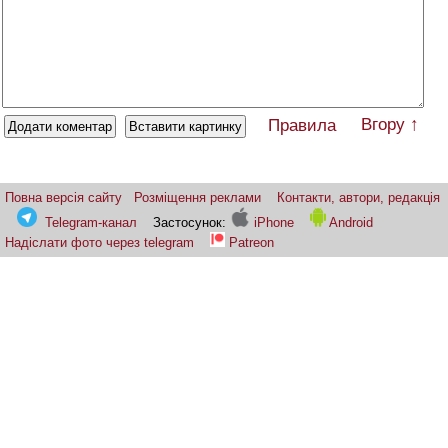
Вгору ↑
Правила
Повна версія сайту
Розміщення реклами
Контакти, автори, редакція
Telegram-канал
Застосунок:
iPhone
Android
Надіслати фото через telegram
Patreon