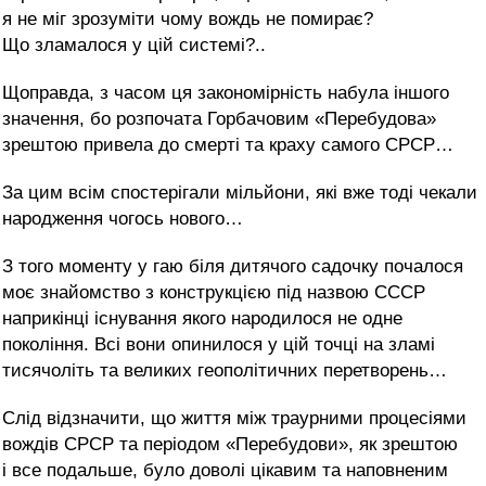
я не міг зрозуміти чому вождь не помирає?
Що зламалося у цій системі?..
Щоправда, з часом ця закономірність набула іншого
значення, бо розпочата Горбачовим «Перебудова»
зрештою привела до смерті та краху самого СРСР…
За цим всім спостерігали мільйони, які вже тоді чекали
народження чогось нового…
З того моменту у гаю біля дитячого садочку почалося
моє знайомство з конструкцією під назвою СССР
наприкінці існування якого народилося не одне
покоління. Всі вони опинилося у цій точці на зламі
тисячоліть та великих геополітичних перетворень…
Слід відзначити, що життя між траурними процесіями
вождів СРСР та періодом «Перебудови», як зрештою
і все подальше, було доволі цікавим та наповненим