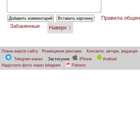
Правила общен
Забаненные
Наверх ↑
Повна версія сайту
Розміщення реклами
Контакти, автори, редакція
Telegram-канал
Застосунок:
iPhone
Android
Надіслати фото через telegram
Patreon