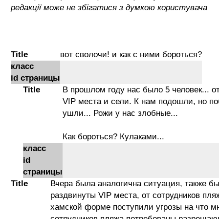
редакції може не збігатися з думкою користувача
Title
вот сволочи! и как с ними бороться?
класс
id страницы
Title
В прошлом году нас было 5 человек... 
VIP места и сели. К нам подошли, но п
ушли... Рожи у нас злобные...
Как бороться? Кулаками...
класс
id
страницы
Title
Вчера была аналогична ситуация, также б
раздвинуты VIP места, от сотрудников пляж
хамской форме поступили угрозы на что м
сотрудников пляжа потребованы разреша