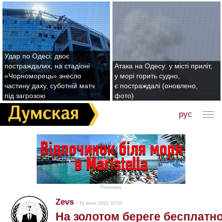
Удар по Одесі: двоє
постраждалих, на стадіоні
Атака на Одесу: у місті приліт,
«Чорноморець» знесло
у морі горить судно,
частину даху, суботній матч
є постраждалі (оновлено,
під загрозою
фото)
рус
Реклама
Zevs
/ 10 июня 2012, 07:05
На золотом береге бесплатн