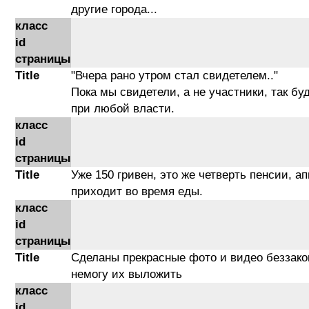
другие города...
класс
id
страницы
Title
"Вчера рано утром стал свидетелем.."
Пока мы свидетели, а не участники, так буд
при любой власти.
класс
id
страницы
Title
Уже 150 гривен, это же четверть пенсии, ап
приходит во время еды.
класс
id
страницы
Title
Сделаны прекрасные фото и видео беззако
немогу их выложить
класс
id