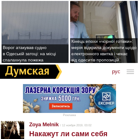
Кінець епохи «чорної готівки»:
Ворог атакував судно
мерія відкрила документи щодо
в Одеській затоці: на місці
електронного квитка і чекає
спалахнула пожежа
від одеситів пропозицій
рус
Реклама
Zoya Melnik
/ 12 ноября 2019, 03:02
Накажут ли сами себя